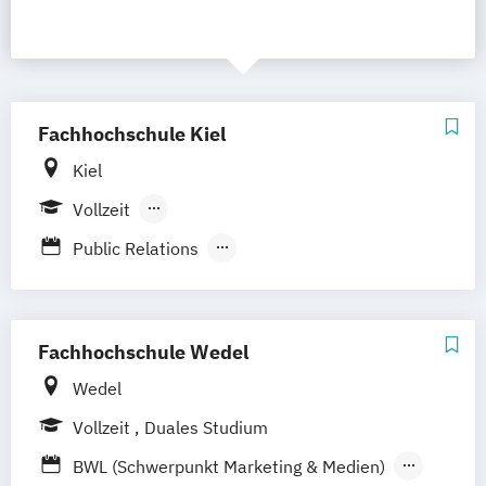
Fachhochschule Kiel
Kiel
Vollzeit
Berufsbegleitendes Präsenzstudium
Public Relations
Technologiemanagement und Marketing
Öffentlichkeitsarbeit und
Unternehmenskommunikation
Fachhochschule Wedel
Wedel
Vollzeit
Duales Studium
BWL (Schwerpunkt Marketing & Medien)