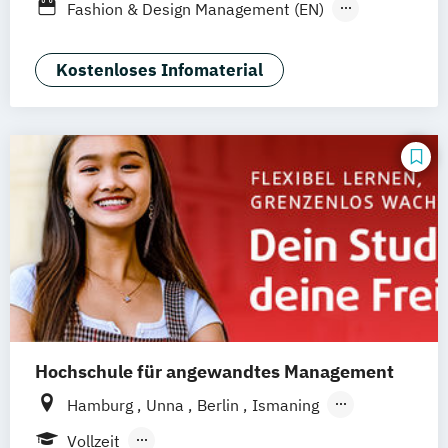
Fashion & Design Management (EN)
Industrie & Produkt Design
Interior Design
Luxury Management (EN)
Kostenloses Infomaterial
Marken- & Kommunikationsdesign
Mode & Designmanagement
Sustainability in Creative Industries (EN)
Hochschule für angewandtes Management
Hamburg
Unna
Berlin
Ismaning
Mannheim
Wien
Frankfurt
Hannover
Vollzeit