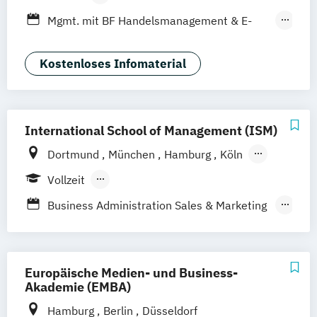
Leipzig
Düsseldorf
Köln
Nürnberg
Berufsbegleitendes Präsenzstudium
Mgmt. mit BF Handelsmanagement & E-
Stuttgart
Duales Studium
Commerce
Social Media Studies
Sportmanagement
Kostenloses Infomaterial
International School of Management (ISM)
Dortmund
München
Hamburg
Köln
Stuttgart
Frankfurt am Main
Berlin
Vollzeit
Berufsbegleitendes Präsenzstudium
Business Administration Sales & Marketing
Management (DE/EN)
Management Marketing
CRM & Vertrieb (DE/EN)
Europäische Medien- und Business-
Marketing & Communications Management
Akademie (EMBA)
(DE/EN)
Hamburg
Berlin
Düsseldorf