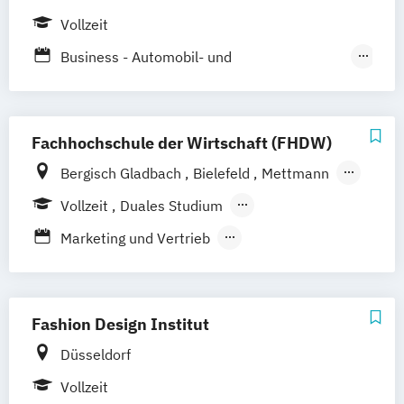
Strategic Marketing Management (DE/EN)
Vollzeit
Business - Automobil- und
Mobilitätsmanagement
Business - Mode-
Lifestyle- und Markenmanagement
Fachhochschule der Wirtschaft (FHDW)
Business - Sport-
Bergisch Gladbach
Bielefeld
Mettmann
Fitness- und Eventmanagement
Paderborn
Marburg
Vollzeit
Duales Studium
Business - Tourismus- und
Berufsbegleitendes Präsenzstudium
Freizeitmanagement
Marketing und Vertrieb
Marketing - Internationales Marketing und
Online Marketing und E-Commerce
Management
Tourismus und Eventmanagement
Marketing - Werbe- und
Tourismus- und Hotelmanagement
Fashion Design Institut
Wirtschaftspsychologie
Vertriebsmanagement
Düsseldorf
Vollzeit