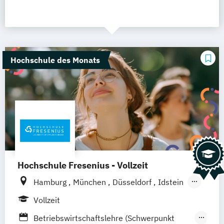
Hochschule des Monats
Hochschule Fresenius - Vollzeit
Hamburg
München
Düsseldorf
Idstein
Berlin
Frankfurt am Main
Köln
Vollzeit
Heidelberg
Wiesbaden
Wolfenbüttel
Betriebswirtschaftslehre (Schwerpunkt