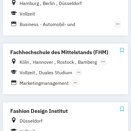
(DE/EN)
Hamburg
Berlin
Düsseldorf
Strategic Marketing Management (DE/EN)
Vollzeit
Business - Automobil- und
Mobilitätsmanagement
Business - Mode-
Lifestyle- und Markenmanagement
Fachhochschule des Mittelstands (FHM)
Business - Sport-
Köln
Hannover
Rostock
Bamberg
Fitness- und Eventmanagement
Bielefeld
Berlin
Düren
Frechen
Vollzeit
Duales Studium
Business - Tourismus- und
Waldshut
Berufsbegleitendes Präsenzstudium
Freizeitmanagement
Marketingmanagement
Fernstudium
Marketing - Internationales Marketing und
Sportjournalismus & Sportmarketing
Management
Strategische Kommunikation & Digitales
Marketing - Werbe- und
Marketing
Fashion Design Institut
Wirtschaftspsychologie
Düsseldorf