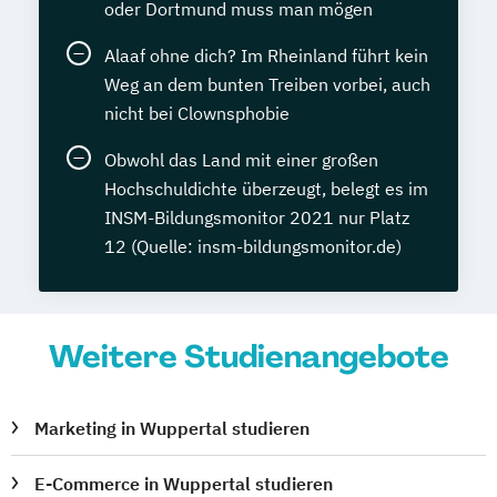
oder Dortmund muss man mögen
Alaaf ohne dich? Im Rheinland führt kein
Weg an dem bunten Treiben vorbei, auch
nicht bei Clownsphobie
Obwohl das Land mit einer großen
Hochschuldichte überzeugt, belegt es im
INSM-Bildungsmonitor 2021 nur Platz
12 (Quelle: insm-bildungsmonitor.de)
Weitere Studienangebote
Marketing in Wuppertal studieren
E-Commerce in Wuppertal studieren