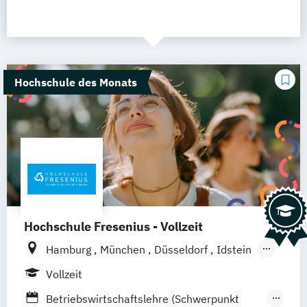
Hochschule des Monats
Hochschule Fresenius - Vollzeit
Hamburg
München
Düsseldorf
Idstein
Berlin
Frankfurt am Main
Köln
Vollzeit
Heidelberg
Wiesbaden
Wolfenbüttel
Betriebswirtschaftslehre (Schwerpunkt