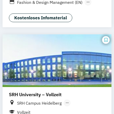
Fashion & Design Management (EN)
Industrie & Produkt Design
Interior Design
Luxury Management (EN)
Kostenloses Infomaterial
Marken- & Kommunikationsdesign
Mode & Designmanagement
Sustainability in Creative Industries (EN)
SRH University – Vollzeit
SRH Campus Heidelberg
SRH Campus Berlin
SRH Campus Bremen
Vollzeit