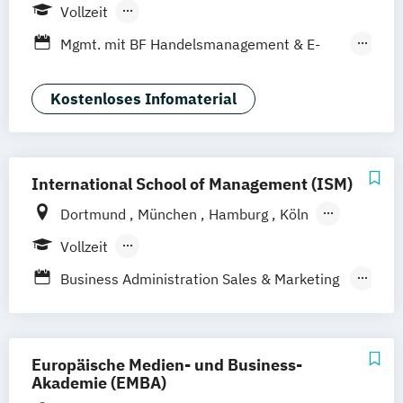
Mannheim
Wien
Frankfurt
Hannover
Vollzeit
Leipzig
Düsseldorf
Köln
Nürnberg
Berufsbegleitendes Präsenzstudium
Mgmt. mit BF Handelsmanagement & E-
Stuttgart
Duales Studium
Commerce
Social Media Studies
Sportmanagement
Kostenloses Infomaterial
International School of Management (ISM)
Dortmund
München
Hamburg
Köln
Stuttgart
Frankfurt am Main
Berlin
Vollzeit
Berufsbegleitendes Präsenzstudium
Business Administration Sales & Marketing
Management (DE/EN)
Management Marketing
CRM & Vertrieb (DE/EN)
Europäische Medien- und Business-
Marketing & Communications Management
Akademie (EMBA)