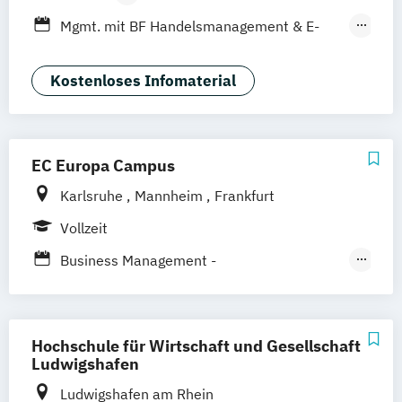
Leipzig
Düsseldorf
Köln
Nürnberg
Berufsbegleitendes Präsenzstudium
Mgmt. mit BF Handelsmanagement & E-
Stuttgart
Duales Studium
Commerce
Social Media Studies
Sportmanagement
Kostenloses Infomaterial
EC Europa Campus
Karlsruhe
Mannheim
Frankfurt
Vollzeit
Business Management -
Tourismusmanagement
Hotelmanagement und Eventmanagement
Hochschule für Wirtschaft und Gesellschaft
Event – Sport – Gesundheit /
Ludwigshafen
Marketingmanagement
Ludwigshafen am Rhein