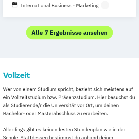
Nachhaltige Tourismusentwicklung
International Business - Marketing
Tourismusmanagement
Internationales Tourismusmanagement
Wirtschaftsinformatik – Digitale
Management (Schwerpunkt Brand)
Transformation
Management - Marketing
Alle 7 Ergebnisse ansehen
Vollzeit
Wer von einem Studium spricht, bezieht sich meistens auf
ein Vollzeitstudium bzw. Präsenzstudium. Hier besuchst du
als Studierende/r die Universität vor Ort, um deinen
Bachelor- oder Masterabschluss zu erarbeiten.
Allerdings gibt es keinen festen Stundenplan wie in der
Schule. Stattdessen bestimmst du anhand deiner