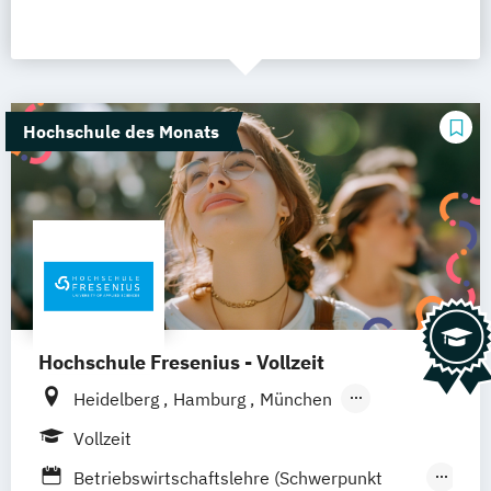
Hochschule des Monats
Hochschule Fresenius - Vollzeit
Heidelberg
Hamburg
München
Düsseldorf
Idstein
Berlin
Vollzeit
Frankfurt am Main
Köln
Wiesbaden
Betriebswirtschaftslehre (Schwerpunkt