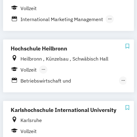
Internationales Marketing und
Vollzeit
Management
International Marketing Management
Kommunikationsmanagement und
Marketing
Medienmanagement / PR
Mode-
Trend- und Markenmanagement
Hochschule Heilbronn
Heilbronn
Künzelsau
Schwäbisch Hall
Vollzeit
Berufsbegleitendes Präsenzstudium
Betriebswirtschaft und
Unternehmensführung (Schwerpunkt
Marketing)
Betriebswirtschaft
Karlshochschule International University
Marketing- und Medienmanagement
Karlsruhe
International Marketing and
Vollzeit
Communication