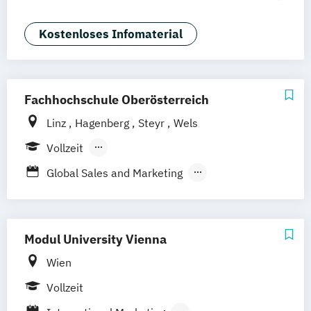
Stuttgart
Duales Studium
Commerce
Social Media Studies
Sportmanagement
Kostenloses Infomaterial
Fachhochschule Oberösterreich
Linz
Hagenberg
Steyr
Wels
Vollzeit
Berufsbegleitendes Präsenzstudium
Global Sales and Marketing
Innovation and Product Management
(Englisch)
Innovation
Modul University Vienna
Product & Engineering Management
Wien
Managing Nonprofit and Public Services
Vollzeit
Marketing und Electronic Business