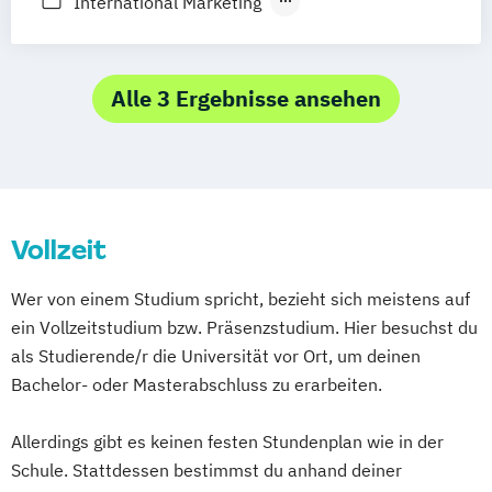
International Marketing
International Tourism Management
Tourism and Eventmanagement
Tourism
Hotel Management and Operations
Alle 3 Ergebnisse ansehen
Vollzeit
Wer von einem Studium spricht, bezieht sich meistens auf
ein Vollzeitstudium bzw. Präsenzstudium. Hier besuchst du
als Studierende/r die Universität vor Ort, um deinen
Bachelor- oder Masterabschluss zu erarbeiten.
Allerdings gibt es keinen festen Stundenplan wie in der
Schule. Stattdessen bestimmst du anhand deiner