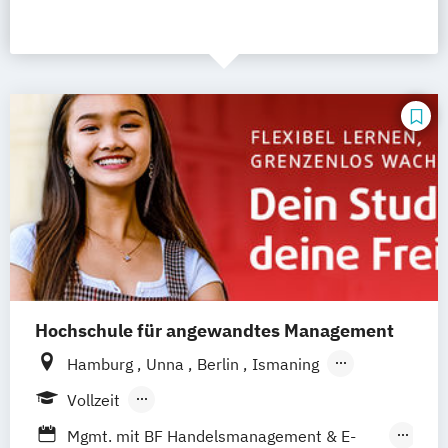
Hochschule für angewandtes Management
Hamburg
Unna
Berlin
Ismaning
Mannheim
Wien
Frankfurt
Hannover
Vollzeit
Leipzig
Düsseldorf
Köln
Nürnberg
Berufsbegleitendes Präsenzstudium
Mgmt. mit BF Handelsmanagement & E-