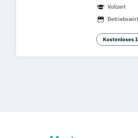
Wiesbaden
Vollzeit
Betriebswir
Luxury Man
Medienmana
Kostenloses I
Hotel- und