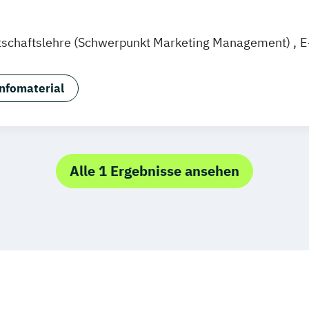
Wolfenbüttel
Braunschweig
tschaftslehre (Schwerpunkt Marketing Management)
E
agement (EN)
Marketing & Brand Management (EN)
M
gement und Digitales Marketing
Sportmanagement
nfomaterial
 Eventmanagement
Alle 1 Ergebnisse ansehen