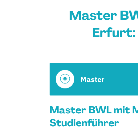
Master BW
Erfurt
Master
Master BWL mit Ma
Studienführer