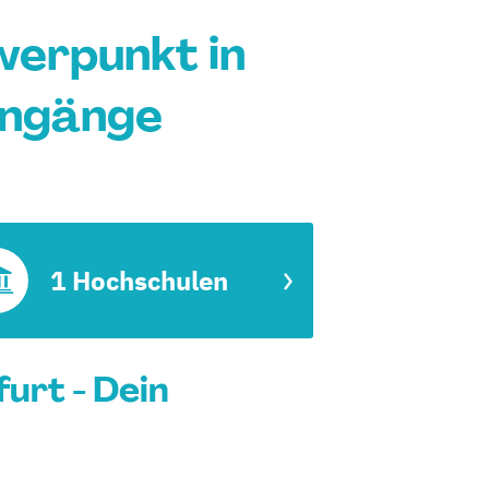
erpunkt in
engänge
1 Hochschulen
urt - Dein