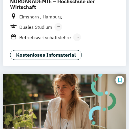
NORDAKADEMIE – Hochschule der
Social Media
Wirtschaft
Elmshorn
Hamburg
Duales Studium
Berufsbegleitendes Präsenzstudium
Betriebswirtschaftslehre
Digital Marketing Management
General Management
Kostenloses Infomaterial