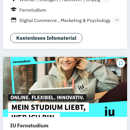
Frankfurt am Main
Berlin
Hamburg
Fernstudium
Düsseldorf
München
Dortmund
Bonn
Digital Commerce
Marketing & Psychology
Nürnberg
Marketing
Sales Management
Wirtschaftspsychologie
Kostenloses Infomaterial
IU Fernstudium