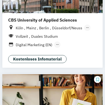
Marketing
Online Marketing
Online-Marketing
CBS University of Applied Sciences
Köln
Mainz
Berlin
Düsseldorf/Neuss
Solingen
Hamburg
Rheine
Rostock
Vollzeit
Duales Studium
online
Digital Marketing (EN)
General Management-Spezialisierung
Brand Management (dual)
Kostenloses Infomaterial
General Management-Spezialisierung
Digital Marketing und E-Commerce (dual)
General Management-Spezialisierung
Marketing-
Medien- und Eventmanagement (dual)