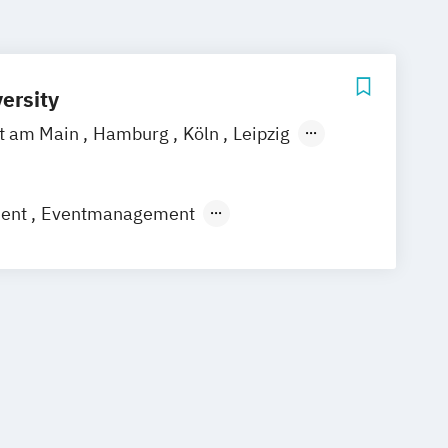
ersity
rt am Main
Hamburg
Köln
Leipzig
gart
ment
Eventmanagement
gement
ommunikationsmanagement
mmuni­kations­management (DE/EN)
rbepsychologie
Social Media
Strategisches Marketing