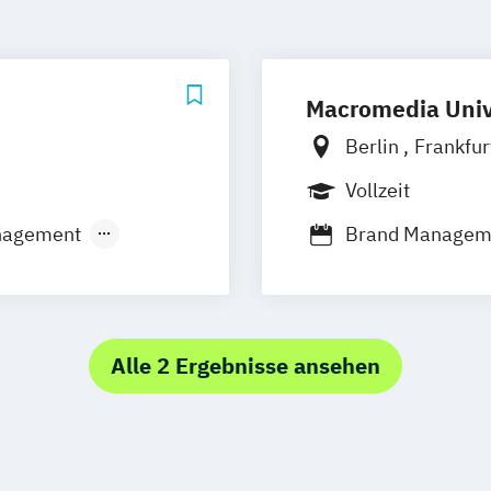
Macromedia Univ
Berlin
Frankfu
München
Stutt
Vollzeit
nagement
Brand Manage
ent
Marketingmana
ingmanagement
Medien- und K
ement
Medien- und Ko
dienmanagement
Medien- und We
Alle 2 Ergebnisse ansehen
Sportmarketing
t