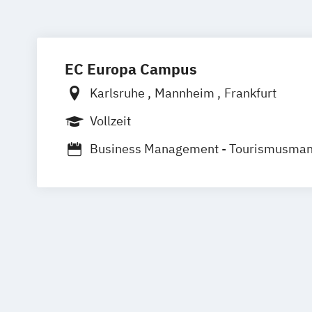
EC Europa Campus
Karlsruhe
Mannheim
Frankfurt
Vollzeit
Business Management - Tourismusma
Hotelmanagement und Eventmanagem
Event – Sport – Gesundheit / Market
Internationales Marketing und Manag
Kommunikationsmanagement und Me
/ PR
Mode-
Trend- und Markenmanagemen