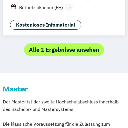
Frankfurt am Main
Essen
Stuttgart
Fernlehrgang
Betriebsökonom (FH)
Jena
Linz
Business Administration
Business Administration (dual)
Kostenloses Infomaterial
Digitalisierungsmanagement
E-Commerce
Hotel- und Tourismusmarketing
Alle 1 Ergebnisse ansehen
Kommunikation & Eventmanagement
Kommunikation & Eventmanagement
(dual)
Kommunikation & Medienmanagement
Master
Kommunikation & Medienmanagement
(dual)
Der Master ist der zweite Hochschulabschluss innerhalb
Kommunikationsmanagement
des Bachelor- und Mastersystems.
Kommunikationsmanagement (dual)
Marketing
Marketingökonom:in
Die klassische Voraussetzung für die Zulassung zum
Online-Marketing & Marketingmanagement