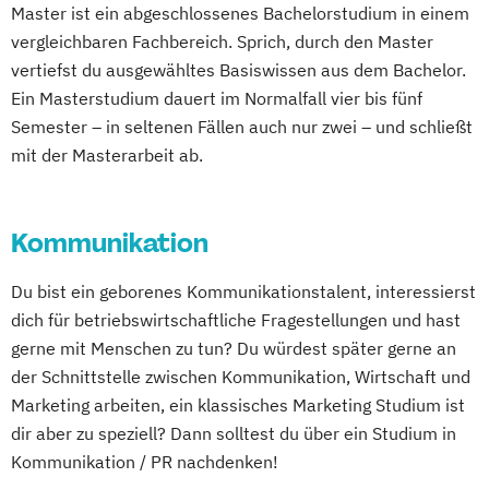
Master ist ein abgeschlossenes Bachelorstudium in einem
vergleichbaren Fachbereich. Sprich, durch den Master
Online-Marketing & Marketingmanagement
vertiefst du ausgewähltes Basiswissen aus dem Bachelor.
(dual)
Ein Masterstudium dauert im Normalfall vier bis fünf
Public Relations Hochschulzertifikat
Semester – in seltenen Fällen auch nur zwei – und schließt
Veranstaltungsökonom (FH)
mit der Masterarbeit ab.
Vertriebsmanagement
Werbe- und Medienpsychologie
Kommunikation
Wirtschaftspsychologie
Du bist ein geborenes Kommunikationstalent, interessierst
dich für betriebswirtschaftliche Fragestellungen und hast
gerne mit Menschen zu tun? Du würdest später gerne an
der Schnittstelle zwischen Kommunikation, Wirtschaft und
Marketing arbeiten, ein klassisches Marketing Studium ist
dir aber zu speziell? Dann solltest du über ein Studium in
Kommunikation / PR nachdenken!