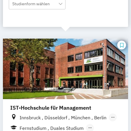
Studienform wählen
IST-Hochschule für Management
Innsbruck
Düsseldorf
München
Berlin
Hamburg
Weil am Rhein
Fernstudium
Duales Studium