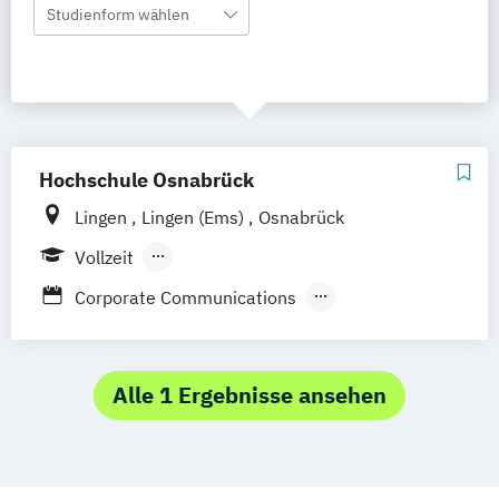
Studienform wählen
Hochschule Osnabrück
Lingen
Lingen (Ems)
Osnabrück
Vollzeit
Berufsbegleitendes Präsenzstudium
Corporate Communications
Kommunikation und Management
Kommunikationsmanagement
Alle 1 Ergebnisse ansehen