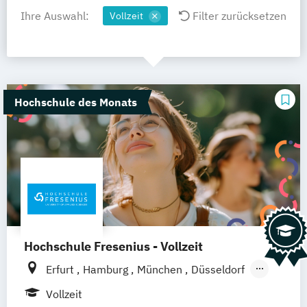
Ihre Auswahl:
Filter zurücksetzen
Vollzeit
Hochschule des Monats
Hochschule Fresenius - Vollzeit
Erfurt
Hamburg
München
Düsseldorf
Idstein
Berlin
Frankfurt am Main
Köln
Vollzeit