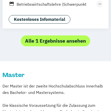
Heidelberg
Wiesbaden
Wolfenbüttel
Betriebswirtschaftslehre (Schwerpunkt
Braunschweig
Marketing Management)
E-Commerce & Logistics (EN)
Kostenloses Infomaterial
Luxury Management (EN)
Marketing & Brand Management (EN)
Marketing & Sales
Alle 1 Ergebnisse ansehen
Medienmanagement und Digitales
Marketing
Sportmanagement
Tourismus-
Hotel- und Eventmanagement
Master
Der Master ist der zweite Hochschulabschluss innerhalb
des Bachelor- und Mastersystems.
Die klassische Voraussetzung für die Zulassung zum