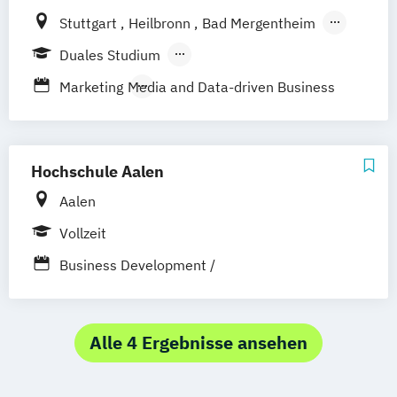
Marketing)
Stuttgart
Heilbronn
Bad Mergentheim
Business Management (Schwerpunkt
Friedrichshafen
Heidenheim
Karlsruhe
Duales Studium
Medien und Marketing)
Lörrach
Mannheim
Mosbach
Berufsbegleitendes Präsenzstudium
Marketing
Media and Data-driven Business
Ravensburg
Villingen-Schwenningen
Horb am Neckar
Hochschule Aalen
Aalen
Vollzeit
Business Development /
Produktmanagement & Start-up-
Management
Alle 4 Ergebnisse ansehen