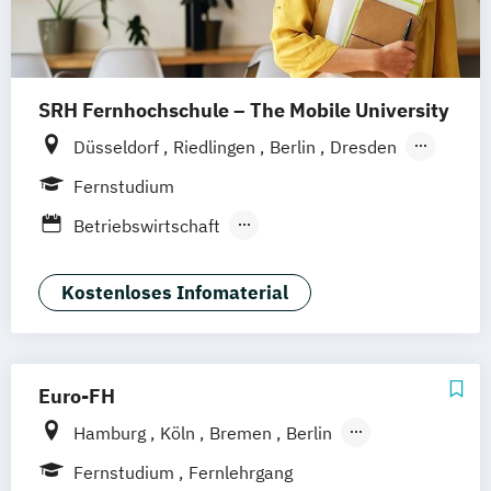
SRH Fernhochschule – The Mobile University
Düsseldorf
Riedlingen
Berlin
Dresden
Hamburg
Hannover
Köln
München
Fernstudium
Stuttgart
Ellwangen
Zell
Leipzig
Betriebswirtschaft
Mannheim
Wertheim
Wien
Betriebswirtschaft und Digitalisierung
Frankfurt am Main
Hamm
Zürich
Fürth
Betriebswirtschaft und Interkulturelle
Kostenloses Infomaterial
Kommunikation
Digital Business Management
Digital Marketing
Euro-FH
Kommunikation und Content Creation
Hamburg
Köln
Bremen
Berlin
Kommunikation und Medienmanagement
Göttingen
Frankfurt am Main
Leipzig
Kommunikationsdesign
Fernstudium
Fernlehrgang