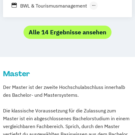
München
Nürnberg
Stuttgart
Medien- und Kommunikationsmanagement
BWL & Tourismusmanagement
Betriebswirtschaftslehre
Mediendesign
Online Marketing
Spezialisierung Online-Marketing
Sales Management & Strategy
UX-Design
Marketing
Alle 14 Ergebnisse ansehen
Marketing & Sales Management
Markt- und Werbepsychologie
Sales & Management
Social-Media- und E-Marketing-Manager
Master
Der Master ist der zweite Hochschulabschluss innerhalb
des Bachelor- und Mastersystems.
Die klassische Voraussetzung für die Zulassung zum
Master ist ein abgeschlossenes Bachelorstudium in einem
vergleichbaren Fachbereich. Sprich, durch den Master
vertiefst du ausgewähltes Basiswissen aus dem Bachelor.