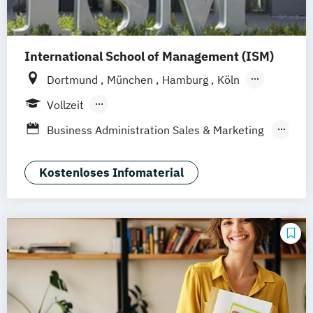
International School of Management (ISM)
Dortmund
München
Hamburg
Köln
Stuttgart
Frankfurt am Main
Berlin
Vollzeit
Berufsbegleitendes Präsenzstudium
Business Administration Sales & Marketing
Management (DE/EN)
Management Marketing
Kostenloses Infomaterial
CRM & Vertrieb (DE/EN)
Marketing & Communications Management
(DE/EN)
Strategic Marketing Management (DE/EN)