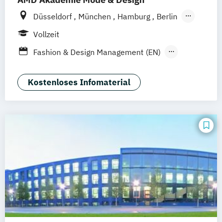
Social Media
Düsseldorf
München
Hamburg
Berlin
Wiesbaden
Online-Campus
Vollzeit
Fashion & Design Management (EN)
Industrie & Produkt Design
Interior Design
Luxury Management (EN)
Kostenloses Infomaterial
Marken- & Kommunikationsdesign
Mode & Designmanagement
Sustainability in Creative Industries (EN)