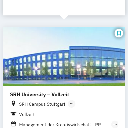
SRH University – Vollzeit
SRH Campus Stuttgart
SRH Campus Heidelberg
Vollzeit
SRH Campus Berlin
SRH Campus Bremen
Management der Kreativwirtschaft - PR-