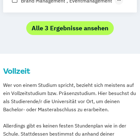
Brand Management
Eventmanagement
Marketingmanagement
Medien- und Kommunikationsmanagement
Alle 3 Ergebnisse ansehen
Medien- und Kommuni­kations­management
(DE/EN)
Medien- und Werbepsychologie
Social Media
Sportmarketing
Vollzeit
Strategisches Marketing
Wer von einem Studium spricht, bezieht sich meistens auf
ein Vollzeitstudium bzw. Präsenzstudium. Hier besuchst du
als Studierende/r die Universität vor Ort, um deinen
Bachelor- oder Masterabschluss zu erarbeiten.
Allerdings gibt es keinen festen Stundenplan wie in der
Schule. Stattdessen bestimmst du anhand deiner