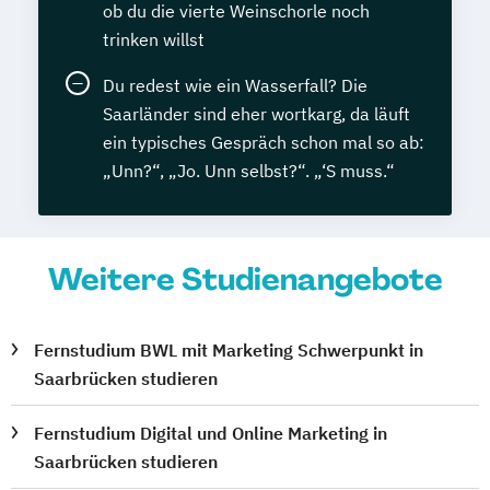
ob du die vierte Weinschorle noch
trinken willst
Du redest wie ein Wasserfall? Die
Saarländer sind eher wortkarg, da läuft
ein typisches Gespräch schon mal so ab:
„Unn?“, „Jo. Unn selbst?“. „‘S muss.“
Weitere Studienangebote
Fernstudium BWL mit Marketing Schwerpunkt in
Saarbrücken studieren
Fernstudium Digital und Online Marketing in
Saarbrücken studieren