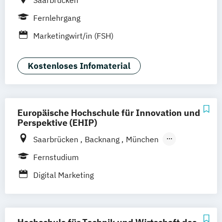
Fernlehrgang
Marketingwirt/in (FSH)
Kostenloses Infomaterial
Europäische Hochschule für Innovation und
Perspektive (EHIP)
Saarbrücken
Backnang
München
Hannover
Stockach
Berlin
Köln
Fernstudium
Leipzig
Stuttgart
Emmendingen
Digital Marketing
Aachen
Augsburg
Bielefeld
Bochum
Bonn
Dortmund
Dresden
Düsseldorf
Duisburg
Essen
Frankfurt am Main