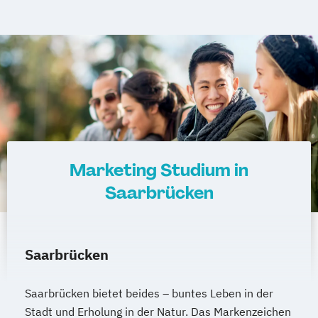
Unterhaching
Weilheim
Wildau
Stuttgart
Köln
Offenbach bei Frankfurt am Main
Schwarzheide/Oberspreewald-Lausitz bei
Dresden
Marketing Studium in
Saarbrücken
Saarbrücken
Saarbrücken bietet beides – buntes Leben in der
Stadt und Erholung in der Natur. Das Markenzeichen