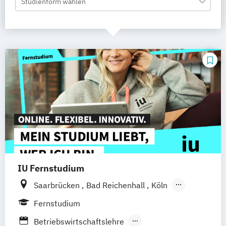
Studienform wählen
IU Fernstudium
Saarbrücken
Bad Reichenhall
Köln
Rostock
Freiburg
Kiel
Fernstudium
Frankfurt am Main
Stuttgart
Dresden
Betriebswirtschaftslehre