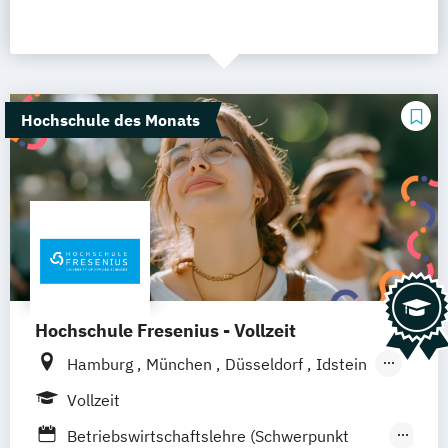
Hochschule des Monats
Hochschule Fresenius - Vollzeit
Hamburg
München
Düsseldorf
Idstein
Berlin
Frankfurt am Main
Köln
Vollzeit
Heidelberg
Wiesbaden
Wolfenbüttel
Betriebswirtschaftslehre (Schwerpunkt