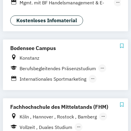
Berufsbegleitendes Präsenzstudium
Mgmt. mit BF Handelsmanagement & E-
Stuttgart
Duales Studium
Commerce
Social Media Studies
Sportmanagement
Kostenloses Infomaterial
Bodensee Campus
Konstanz
Berufsbegleitendes Präsenzstudium
Duales Studium
Vollzeit
Internationales Sportmarketing
Outdoor- und Tourismusmanagement
Sport- und Eventmanagement
Fachhochschule des Mittelstands (FHM)
Köln
Hannover
Rostock
Bamberg
Bielefeld
Berlin
Düren
Frechen
Vollzeit
Duales Studium