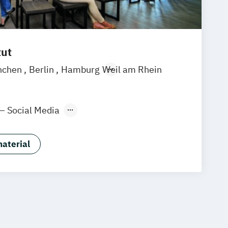
tut
nchen
Berlin
Hamburg
Weil am Rhein
 – Social Media
ng Manager:in
wirt:in im E-Commerce (IHK)
aterial