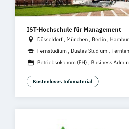
IST-Hochschule für Management
Düsseldorf
München
Berlin
Hambur
Weil am Rhein
Frankfurt am Main
Es
Fernstudium
Duales Studium
Fernle
Jena
Innsbruck
Linz
Betriebsökonom (FH)
Business Admini
Business Administration (dual)
Digitalisierungsmanagement
E-Comm
Kostenloses Infomaterial
Hotel- und Tourismusmarketing
Kommunikation & Eventmanagement
Kommunikation & Eventmanagement (d
Kommunikation & Medienmanagemen
Kommunikation & Medienmanagement 
Kommunikationsmanagement