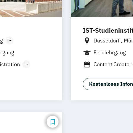
IST-Studieninsti
g
Düsseldorf
Mü
sen
Stuttgart
hrgang
Fernlehrgang
stration
Content Creator
Digital Marketi
erce
Geprüfte:r Fach
Kostenloses Infom
ual)
t
(dual)