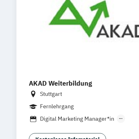
Kommunikationsmanagement (dual)
Marketingökonom:in
Online-Marketing & Marketingmanage
Online-Marketing & Marketingmanagem
Public Relations Hochschulzertifikat
Veranstaltungsökonom (FH)
Vertrieb
Werbe- und Medienpsychologie
Wirtschaftspsychologie
AKAD Weiterbildung
Stuttgart
Fernlehrgang
Digital Marketing Manager*in
Marketing- und Vertriebsmanager*in
Referent*in Interkulturelle Wirtschaf