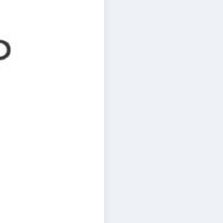
Marketing
ment
ent (dual)
smanagement
tskommunikation