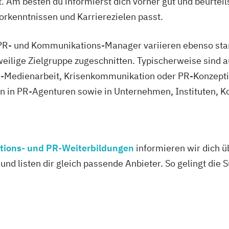
t. Am besten du informierst dich vorher gut und beurtei
orkenntnissen und Karrierezielen passt.
 PR- und Kommunikations-Manager variieren ebenso star
eweilige Zielgruppe zugeschnitten. Typischerweise sind 
ine-Medienarbeit, Krisenkommunikation oder PR-Konzept
cen in PR-Agenturen sowie in Unternehmen, Instituten,
tions- und PR-Weiterbildungen
informieren wir dich ü
und listen dir gleich passende Anbieter. So gelingt die