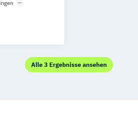
ingen
Marketing
Nürnberg
ment
ent (dual)
keting
smanagement
& Management
Alle 3 Ergebnisse ansehen
er