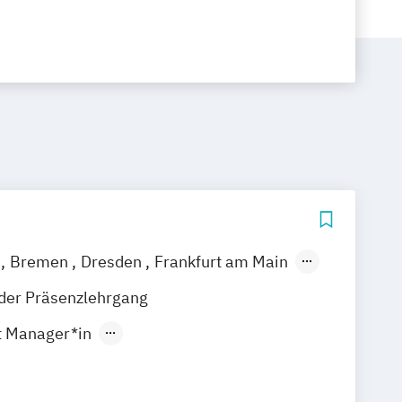
m
Bremen
Dresden
Frankfurt am Main
over
Köln
Leipzig
München
der Präsenzlehrgang
gart
t Manager*in
ing-Manager*in
nmanager*in