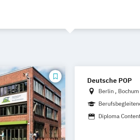
Deutsche POP
Berlin
Bochu
Hamburg
Hann
Berufsbegleiten
Nürnberg
Stutt
Diploma Conten
Diploma Market
Diploma Medie