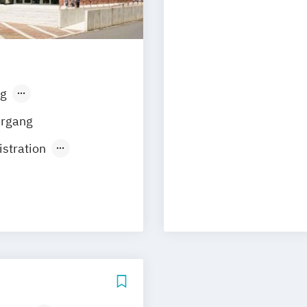
Diploma Online
g
sen
Stuttgart
hrgang
stration
erce
ual)
t
(dual)