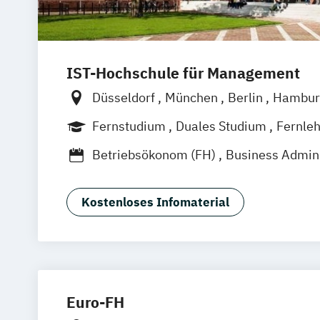
IST-Hochschule für Management
Düsseldorf
München
Berlin
Hambur
Weil am Rhein
Frankfurt am Main
Es
Fernstudium
Duales Studium
Fernle
Jena
Innsbruck
Linz
Betriebsökonom (FH)
Business Admini
Business Administration (dual)
Digitalisierungsmanagement
E-Comm
Kostenloses Infomaterial
Hotel- und Tourismusmarketing
Kommunikation & Eventmanagement
Kommunikation & Eventmanagement (d
Kommunikation & Medienmanagemen
Kommunikation & Medienmanagement 
Euro-FH
Kommunikationsmanagement