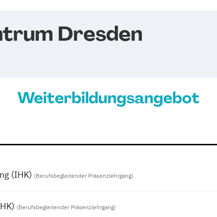
ntrum Dresden
Weiterbildungsangebot
ing (IHK)
(Berufsbegleitender Präsenzlehrgang)
IHK)
(Berufsbegleitender Präsenzlehrgang)