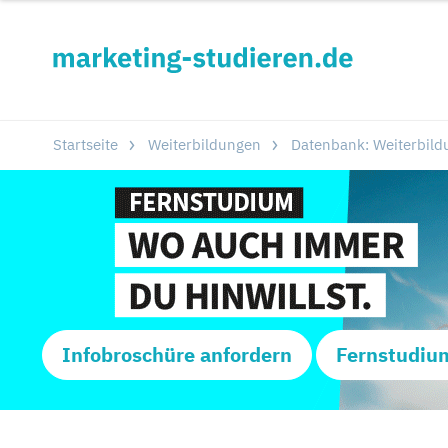
Startseite
Weiterbildungen
Datenbank: Weiterbild
Infobroschüre anfordern
Fernstudiu