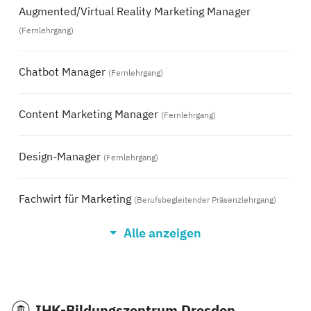
Augmented/Virtual Reality Marketing Manager
(Fernlehrgang)
Chatbot Manager
(Fernlehrgang)
Content Marketing Manager
(Fernlehrgang)
Design-Manager
(Fernlehrgang)
Fachwirt für Marketing
(Berufsbegleitender Präsenzlehrgang)
Alle anzeigen
Online Marketing Consultant
(Berufsbegleitender
Präsenzlehrgang, Fernlehrgang)
Online Marketing Manager
(Fernlehrgang)
IHK-Bildungszentrum Dresden