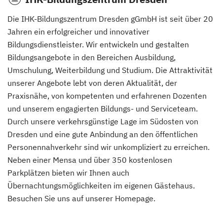
Die IHK-Bildungszentrum Dresden gGmbH ist seit über 20
Projektmanager E-Commerce
(Fernlehrgang)
Jahren ein erfolgreicher und innovativer
Bildungsdienstleister. Wir entwickeln und gestalten
Social Advertising Manager
(Fernlehrgang)
Bildungsangebote in den Bereichen Ausbildung,
Umschulung, Weiterbildung und Studium. Die Attraktivität
unserer Angebote lebt von deren Aktualität, der
Social Media Manager
(Fernlehrgang)
Praxisnähe, von kompetenten und erfahrenen Dozenten
und unserem engagierten Bildungs- und Serviceteam.
Stratege für digitales Marketing (IHK)
Durch unsere verkehrsgünstige Lage im Südosten von
(Berufsbegleitender Präsenzlehrgang)
Dresden und eine gute Anbindung an den öffentlichen
Personennahverkehr sind wir unkompliziert zu erreichen.
Technischer Vertriebsmanager / Vertriebsingenieur
Neben einer Mensa und über 350 kostenlosen
(Berufsbegleitender Präsenzlehrgang)
Parkplätzen bieten wir Ihnen auch
Übernachtungsmöglichkeiten im eigenen Gästehaus.
Besuchen Sie uns auf unserer Homepage.