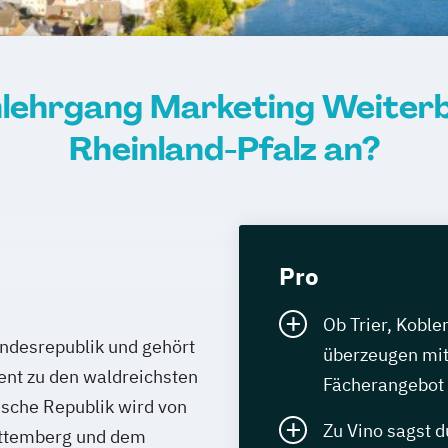
nlehrgang Marketing Weiterbil
Rheinland-Pfalz an?
Pro
Ob Trier, Koble
undesrepublik und gehört
überzeugen mit
ent zu den waldreichsten
Fächerangebot
sche Republik wird von
Zu Vino sagst d
rttemberg und dem