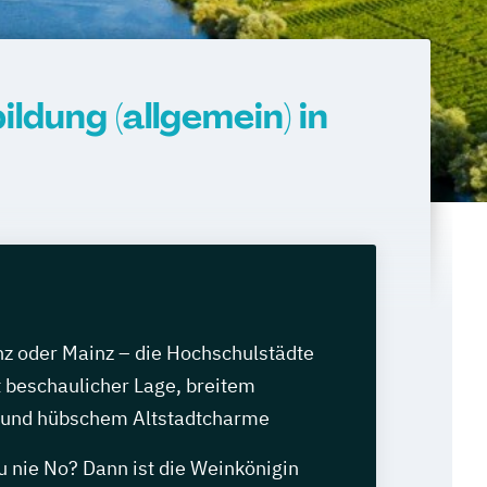
dung (allgemein) in
nz oder Mainz – die Hochschulstädte
 beschaulicher Lage, breitem
 und hübschem Altstadtcharme
u nie No? Dann ist die Weinkönigin