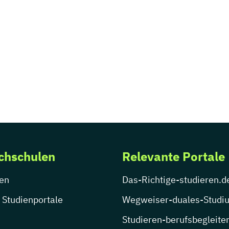
chschulen
Relevante Portale
en
Das-Richtige-studieren.d
 Studienportale
Wegweiser-duales-Studi
Studieren-berufsbegleite