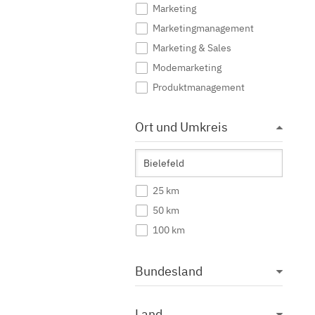
Marketing
Marketingmanagement
Marketing & Sales
Modemarketing
Produktmanagement
Public Relations
Ort und Umkreis
Sportmarketing
Tourismus Marketing
Unternehmenskommunikation
Werbung
25 km
Wirtschaftskommunikation
50 km
100 km
Bundesland
Land