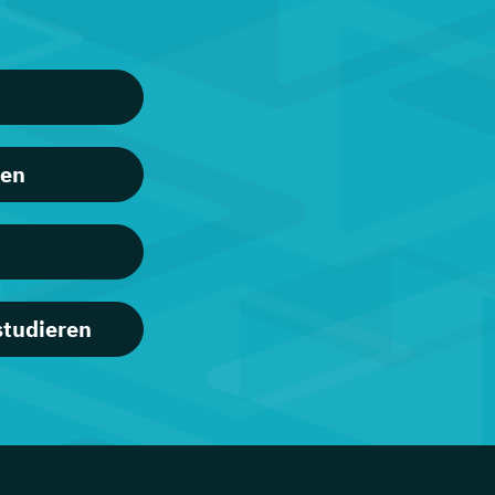
ren
studieren