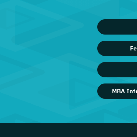
Fe
MBA Inte