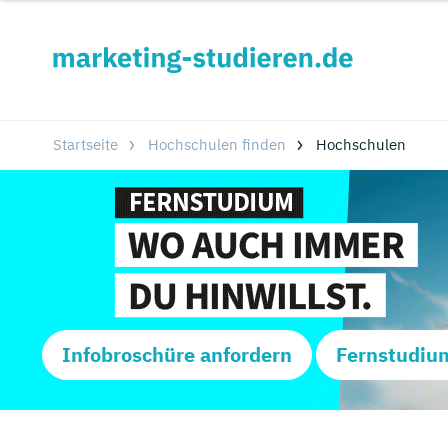
Startseite
Hochschulen finden
Hochschulen
Infobroschüre anfordern
Fernstudiu