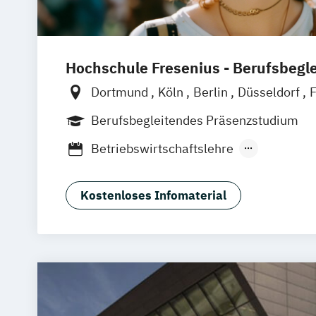
Hochschule Fresenius - Berufsbegl
Dortmund
Köln
Berlin
Düsseldorf
F
Hamburg
Idstein
München
Wiesba
Berufsbegleitendes Präsenzstudium
Online-Campus
Osnabrück
Oldenbu
Betriebswirtschaftslehre
Erfurt
Stuttgart
Braunschweig
Medienmanagement und Digitales Mark
Kostenloses Infomaterial