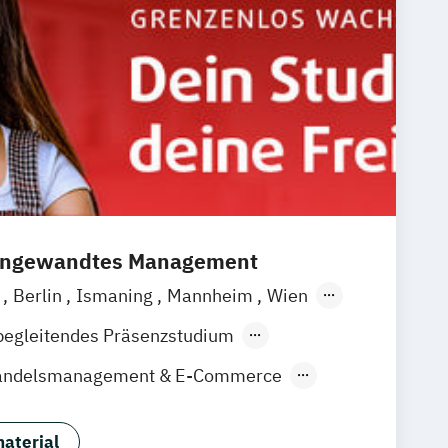
smanagement (dual)
Marketing
m:in
ng & Marketingmanagement
ng & Marketingmanagement (dual)
 Hochschulzertifikat
ökonom (FH)
Vertriebsmanagement
ienpsychologie
hologie
 angewandtes Management
a
Berlin
Ismaning
Mannheim
Wien
over
Leipzig
Düsseldorf
Köln
begleitendes Präsenzstudium
gart
Handelsmanagement & E-Commerce
udies
Sportmanagement
aterial