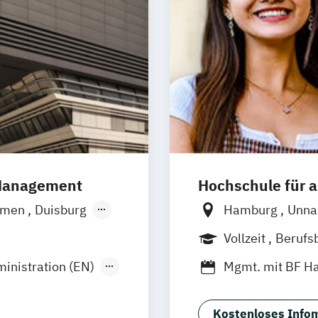
Kommunikation
Marketingökono
Online-Marketi
Online-Marketi
Public Relations
Veranstaltungs
Werbe- und Med
Wirtschaftspsyc
 Management
Hochschule für
emen
Duisburg
Hamburg
Unn
Hamburg
Frankfurt
Hann
Vollzeit
Berufs
n
Münster
Nürnberg
Stutt
Duales Studium
inistration (EN)
Mgmt. mit BF 
Wesel
Social Media St
Gütersloh
z
Arnsberg
Kostenloses Infom