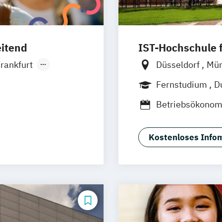
eitend
IST-Hochschule
rankfurt
Düsseldorf
Mü
den
Weil am Rhein
Fernstudium
D
rg
Hannover
Jena
Innsbruc
Betriebsökonom
eting
Business Admini
Digitalisierun
Kostenloses Infom
Hotel- und Tou
Kommunikation
Kommunikation 
Kommunikation
Kommunikation
Kommunikatio