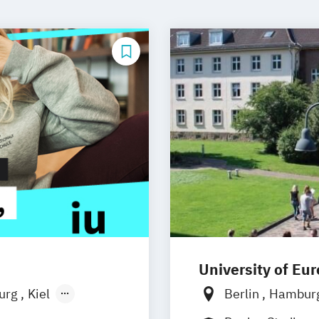
University of Eu
burg
Kiel
Berlin
Hambur
n
Aachen