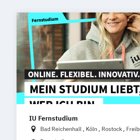
IU Fernstudium
Bad Reichenhall
Köln
Rostock
Frei
Frankfurt am Main
Stuttgart
Dresde