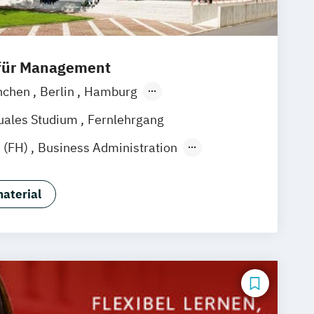
 für Management
nchen
Berlin
Hamburg
Frankfurt am Main
Essen
Stuttgart
uales Studium
Fernlehrgang
k
Linz
 (FH)
Business Administration
stration (dual)
gsmanagement
E-Commerce
aterial
rismusmarketing
 & Eventmanagement
& Eventmanagement (dual)
 & Medienmanagement
 & Medienmanagement (dual)
nsmanagement