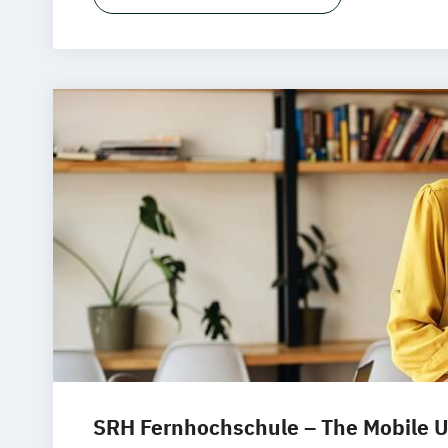
Marketing- und Brand Management
Digitales Live Studium (DLS)
Wien
Wirtschaft & Management
SRH Fernhochschule – The Mobile U