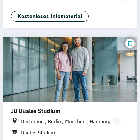
Nürnberg
Marketing
Sales Management
Wirtschaftspsychologie
Kostenloses Infomaterial
IU Duales Studium
Dortmund
Berlin
München
Hamburg
Frankfurt am Main
Düsseldorf
Bremen
Duales Studium
Erfurt
Nürnberg
Hannover
Mannheim