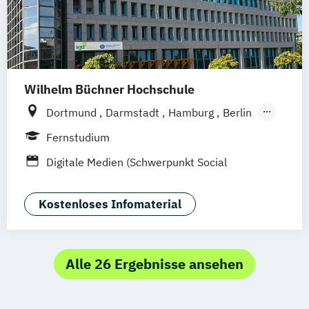
Medien- und Kommunikationsmanagement
Mediendesign
Online Marketing
Sales Management & Strategy
UX-Design
Wilhelm Büchner Hochschule
Dortmund
Darmstadt
Hamburg
Berlin
Hannover
Bonn
Nürnberg
München
Fernstudium
Stuttgart
Göttingen
Leipzig
Freiburg
Digitale Medien (Schwerpunkt Social
Wien
Zürich
Rostock
Media)
Kostenloses Infomaterial
Alle 26 Ergebnisse ansehen