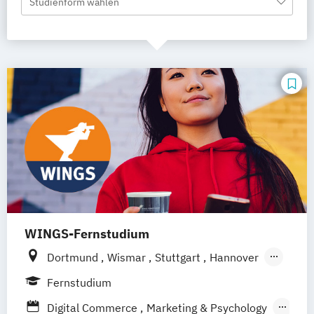
Studienform wählen
WINGS-Fernstudium
Dortmund
Wismar
Stuttgart
Hannover
Leipzig
Frankfurt am Main
Berlin
Fernstudium
Hamburg
Düsseldorf
München
Bonn
Digital Commerce
Marketing & Psychology