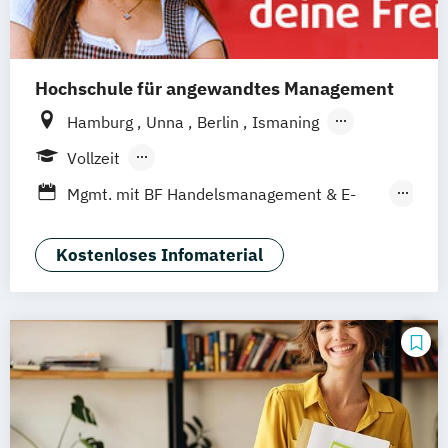
Hochschule für angewandtes Management
Hamburg
Unna
Berlin
Ismaning
Mannheim
Wien
Frankfurt
Hannover
Vollzeit
Leipzig
Düsseldorf
Köln
Nürnberg
Berufsbegleitendes Präsenzstudium
Mgmt. mit BF Handelsmanagement & E-
Stuttgart
Duales Studium
Commerce
Social Media Studies
Sportmanagement
Kostenloses Infomaterial