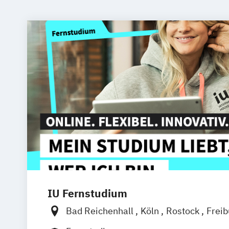
IU Fernstudium
Bad Reichenhall
Köln
Rostock
Frei
Frankfurt am Main
Stuttgart
Dresde