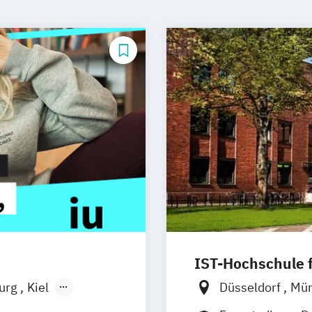
IST-Hochschule
burg
Kiel
Düsseldorf
Mü
n
Aachen
Weil am Rhein