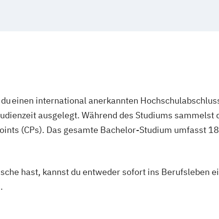
ign
du einen international anerkannten Hochschulabschluss
studienzeit ausgelegt. Während des Studiums sammelst 
oints (CPs). Das gesamte Bachelor-Studium umfasst 180
asche hast, kannst du entweder sofort ins Berufsleben e
.