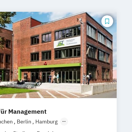
 für Management
nchen
Berlin
Hamburg
Frankfurt am Main
Essen
Stuttgart