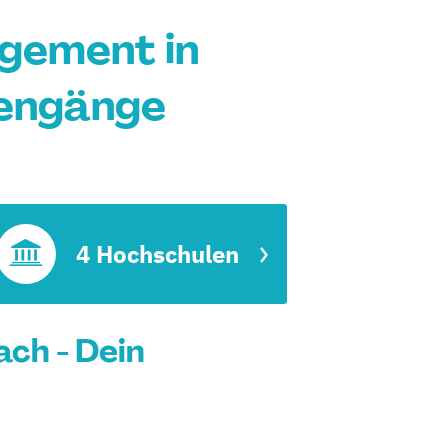
gement in
iengänge
t
4 Hochschulen
ch - Dein