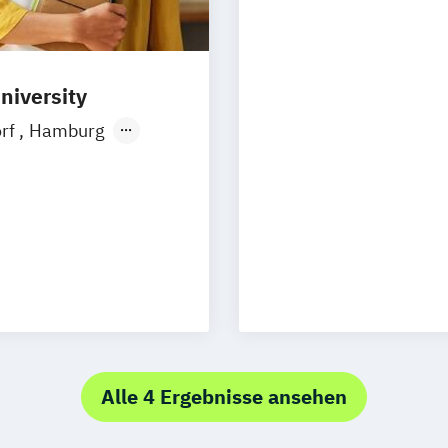
Business Manag
Werbe- und Med
Marketing)
Wirtschaftspsyc
niversity
orf
Hamburg
Ellwangen
Zell
rth
e Kommunikation
 Marketing
nt
Alle 4 Ergebnisse ansehen
ment