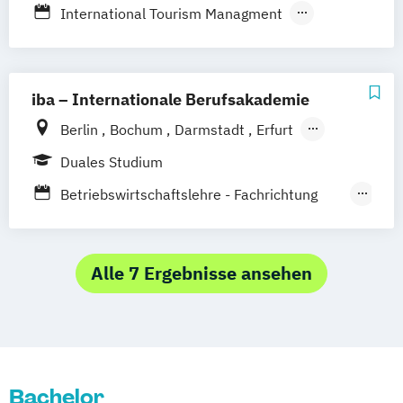
International Tourism Managment
Tourism and Travel Management
Tourism and Travel Management – dual
iba – Internationale Berufsakademie
Berlin
Bochum
Darmstadt
Erfurt
Hamburg
Heidelberg
Kassel
Köln
Duales Studium
Leipzig
München
Nürnberg
Münster
Betriebswirtschaftslehre - Fachrichtung
Online-Campus
Hotel- und Tourismusmanagement
Betriebswirtschaftslehre –
Marketingkommunikation / Public Relations
Alle 7 Ergebnisse ansehen
Bachelor