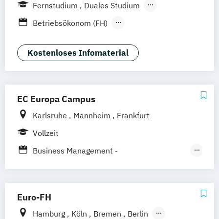
Weil am Rhein
Frankfurt am Main
Essen
Fernstudium
Duales Studium
Stuttgart
Jena
Innsbruck
Linz
Fernlehrgang
Betriebsökonom (FH)
Business Administration
Business Administration (dual)
Kostenloses Infomaterial
Digitalisierungsmanagement
E-Commerce
Hotel- und Tourismusmarketing
EC Europa Campus
Kommunikation & Eventmanagement
Karlsruhe
Mannheim
Frankfurt
Kommunikation & Eventmanagement
(dual)
Vollzeit
Kommunikation & Medienmanagement
Business Management -
Kommunikation & Medienmanagement
Tourismusmanagement
(dual)
Hotelmanagement und Eventmanagement
Kommunikationsmanagement
Euro-FH
Kommunikationsmanagement (dual)
Event – Sport – Gesundheit /
Hamburg
Köln
Bremen
Berlin
Marketing
Marketingökonom:in
Marketingmanagement