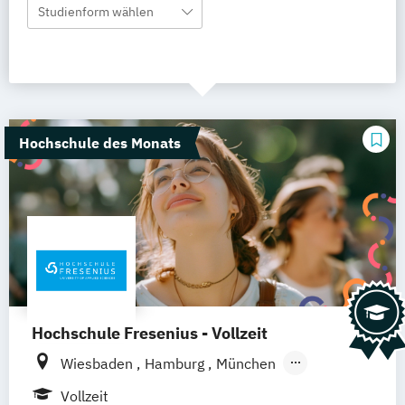
Studienform wählen
Hochschule des Monats
Hochschule Fresenius - Vollzeit
Wiesbaden
Hamburg
München
Düsseldorf
Idstein
Berlin
Vollzeit