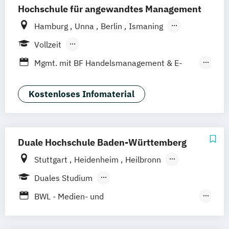
Hochschule für angewandtes Management
Hamburg
Unna
Berlin
Ismaning
Mannheim
Wien
Frankfurt
Hannover
Vollzeit
Leipzig
Düsseldorf
Köln
Nürnberg
Berufsbegleitendes Präsenzstudium
Mgmt. mit BF Handelsmanagement & E-
Stuttgart
Duales Studium
Commerce
Social Media Studies
Sportmanagement
Kostenloses Infomaterial
Duale Hochschule Baden-Württemberg
Stuttgart
Heidenheim
Heilbronn
Mannheim
Ravensburg
Mosbach
Duales Studium
Karlsruhe
Villingen-Schwennigen
Lörrach
Berufsbegleitendes Präsenzstudium
BWL - Medien- und
Kommunikationswirtschaft
BWL – Dienstleistungsmanagement/-