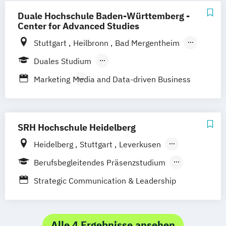
marketing
Duale Hochschule Baden-Württemberg -
Business Management (Schwerpunkt
Center for Advanced Studies
Marketing)
Stuttgart
Heilbronn
Bad Mergentheim
Business Management (Schwerpunkt
Friedrichshafen
Heidenheim
Karlsruhe
Duales Studium
Medien und Marketing)
Lörrach
Mannheim
Mosbach
Berufsbegleitendes Präsenzstudium
Marketing
Media and Data-driven Business
Ravensburg
Villingen-Schwenningen
Horb am Neckar
SRH Hochschule Heidelberg
Heidelberg
Stuttgart
Leverkusen
Hamburg
Berufsbegleitendes Präsenzstudium
Vollzeit
Strategic Communication & Leadership
Alle 4 Ergebnisse ansehen