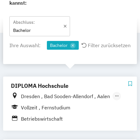
kannst:
Abschluss:
Bachelor
Ihre Auswahl:
Filter zurücksetzen
Bachelor
DIPLOMA Hochschule
Dresden
Bad Sooden-Allendorf
Aalen
Baden-Baden
Berlin
Bonn
Vollzeit
Fernstudium
Friedrichshafen
Hamburg
Hannover
Betriebswirtschaft
Heilbronn
Kassel
Leipzig
Mannheim
München
Bochum
Kaiserslautern