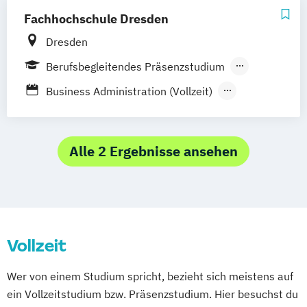
Wiesbaden
Regenstauf
Hoyerswerda
Fachhochschule Dresden
Magdeburg
Ostfildern
Schwentinental / Kiel
Stein / Nürnberg
Dresden
Wuppertal
Prichsenstadt
Berufsbegleitendes Präsenzstudium
Online-Campus
Heidelberg
Vollzeit
Business Administration (Vollzeit)
Business Administration (berufsbegleitend)
Tourismus & Event Management (Vollzeit)
Alle 2 Ergebnisse ansehen
Tourismus & Event Management
(berufsbegleitend)
Vollzeit
Wer von einem Studium spricht, bezieht sich meistens auf
ein Vollzeitstudium bzw. Präsenzstudium. Hier besuchst du