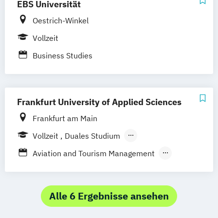
EBS Universität
Hoyerswerda
Magdeburg
Ostfildern
Schwentinental / Kiel
Stein / Nürnberg
Oestrich-Winkel
Wuppertal
Prichsenstadt
Vollzeit
Online-Campus
Heidelberg
Business Studies
Frankfurt University of Applied Sciences
Frankfurt am Main
Vollzeit
Duales Studium
Berufsbegleitendes Präsenzstudium
Aviation and Tourism Management
Betriebswirtschaft – Business
Administration (Schwerpunkt Marketing)
Tourismusmanagement
Alle 6 Ergebnisse ansehen