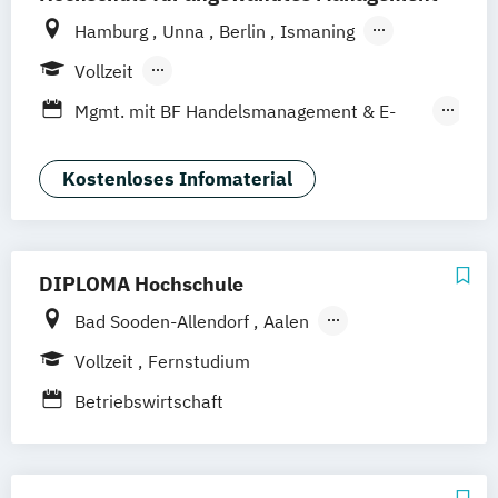
Hamburg
Unna
Berlin
Ismaning
Mannheim
Wien
Frankfurt
Hannover
Vollzeit
Leipzig
Düsseldorf
Köln
Nürnberg
Berufsbegleitendes Präsenzstudium
Mgmt. mit BF Handelsmanagement & E-
Stuttgart
Duales Studium
Commerce
Social Media Studies
Sportmanagement
Kostenloses Infomaterial
DIPLOMA Hochschule
Bad Sooden-Allendorf
Aalen
Baden-Baden
Berlin
Bonn
Vollzeit
Fernstudium
Friedrichshafen
Hamburg
Hannover
Betriebswirtschaft
Heilbronn
Kassel
Leipzig
Mannheim
München
Bochum
Kaiserslautern
Wiesbaden
Regenstauf
Dresden