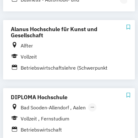
Mobilitätsmanagement
Business - Mode-
Lifestyle- und Markenmanagement
Alanus Hochschule für Kunst und
Business - Sport-
Gesellschaft
Fitness- und Eventmanagement
Alfter
Business - Tourismus- und
Vollzeit
Freizeitmanagement
Betriebswirtschaftslehre (Schwerpunkt
Marketing - Internationales Marketing und
Marketing- und Handelsmanagement)
Management
Marketing - Werbe- und
Wirtschaftspsychologie
DIPLOMA Hochschule
Bad Sooden-Allendorf
Aalen
Baden-Baden
Berlin
Bonn
Vollzeit
Fernstudium
Friedrichshafen
Hamburg
Hannover
Betriebswirtschaft
Heilbronn
Kassel
Leipzig
Mannheim