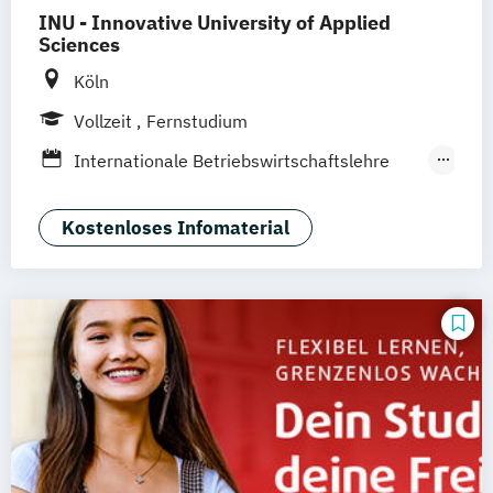
INU - Innovative University of Applied
Sciences
Köln
Vollzeit
Fernstudium
Internationale Betriebswirtschaftslehre
mit Schwerpunkt Marketing
Social Media Management
Kostenloses Infomaterial