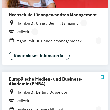
Hochschule für angewandtes Management
Hamburg
Unna
Berlin
Ismaning
Mannheim
Wien
Frankfurt
Hannover
Vollzeit
Leipzig
Düsseldorf
Köln
Nürnberg
Berufsbegleitendes Präsenzstudium
Mgmt. mit BF Handelsmanagement & E-
Stuttgart
Duales Studium
Commerce
Social Media Studies
Sportmanagement
Kostenloses Infomaterial
Europäische Medien- und Business-
Akademie (EMBA)
Hamburg
Berlin
Düsseldorf
Vollzeit
Business - Automobil- und