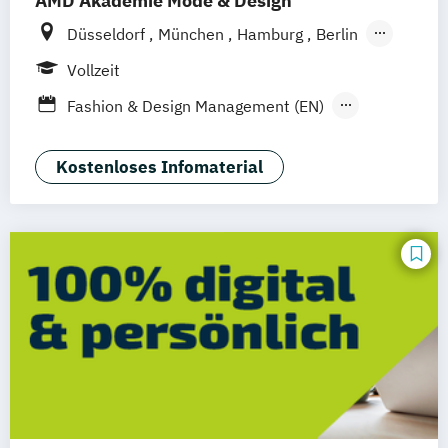
AMD Akademie Mode & Design
Düsseldorf
München
Hamburg
Berlin
Wiesbaden
Online-Campus
Vollzeit
Fashion & Design Management (EN)
Industrie & Produkt Design
Interior Design
Luxury Management (EN)
Kostenloses Infomaterial
Marken- & Kommunikationsdesign
Mode & Designmanagement
Sustainability in Creative Industries (EN)