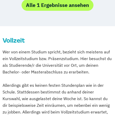
Wiesbaden
Regenstauf
Dresden
Alle 1 Ergebnisse ansehen
Hoyerswerda
Magdeburg
Ostfildern
Schwentinental / Kiel
Stein / Nürnberg
Wuppertal
Prichsenstadt
Online-Campus
Heidelberg
Vollzeit
Wer von einem Studium spricht, bezieht sich meistens auf
ein Vollzeitstudium bzw. Präsenzstudium. Hier besuchst du
als Studierende/r die Universität vor Ort, um deinen
Bachelor- oder Masterabschluss zu erarbeiten.
Allerdings gibt es keinen festen Stundenplan wie in der
Schule. Stattdessen bestimmst du anhand deiner
Kurswahl, wie ausgelastet deine Woche ist. So kannst du
dir beispielsweise Zeit einräumen, um nebenbei ein wenig
zu jobben. Allerdings wird beim Vollzeitstudium erwartet,