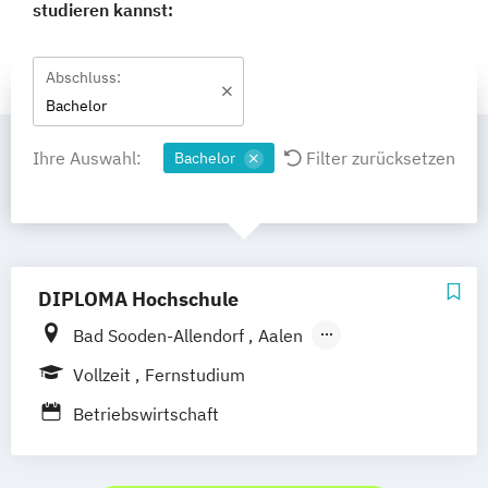
studieren kannst:
Abschluss:
Bachelor
Ihre Auswahl:
Filter zurücksetzen
Bachelor
DIPLOMA Hochschule
Bad Sooden-Allendorf
Aalen
Baden-Baden
Berlin
Bonn
Vollzeit
Fernstudium
Friedrichshafen
Hamburg
Hannover
Betriebswirtschaft
Heilbronn
Kassel
Leipzig
Mannheim
München
Bochum
Kaiserslautern