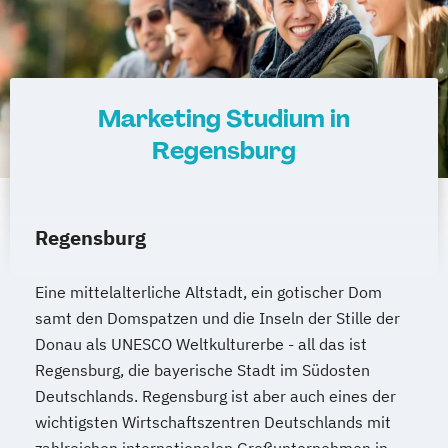
Mainz
Rostock
Kassel
Hagen
Saarbrücken
Mülheim an der Ruhr
Potsdam
Ludwigshafen
Oldenburg
Leverkusen
Osnabrück
Solingen
Marketing Studium in
Heidelberg
Herne
Neuss
Darmstadt
Regensburg
Paderborn
Ingolstadt
Würzburg
Fürth
Wolfsburg
Bremen
Erlenbach
Euskirchen
Frechen
Griesheim
Regensburg
Hamburg
Kornwestheim
Leichlingen
Leonberg
Lilienthal
Miesbach
Eine mittelalterliche Altstadt, ein gotischer Dom
Unterhaching
Weilheim
Wildau
samt den Domspatzen und die Inseln der Stille der
Donau als UNESCO Weltkulturerbe - all das ist
Regensburg, die bayerische Stadt im Südosten
Deutschlands. Regensburg ist aber auch eines der
wichtigsten Wirtschaftszentren Deutschlands mit