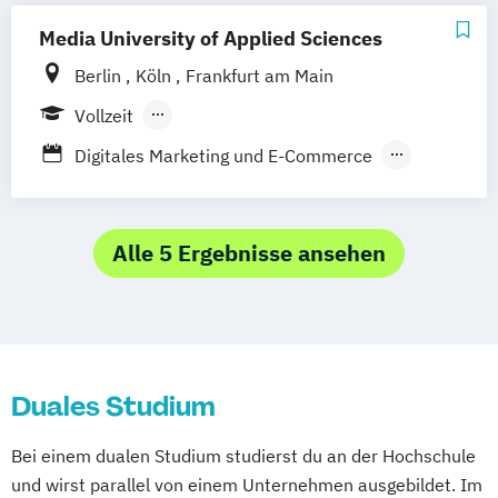
Tourismus- und Hotelmanagement
Media University of Applied Sciences
Vertriebsmanagement
Berlin
Köln
Frankfurt am Main
Vollzeit
Berufsbegleitendes Präsenzstudium
Digitales Marketing und E-Commerce
Duales Studium
Fernstudium
Internationales Marketing und
Medienmanagement (DE/EN)
Journalismus und
Alle 5 Ergebnisse ansehen
Unternehmenskommunikation
Management der Medien- und
Kreativwirtschaft
Public Relations und Digitales Marketing
Duales Studium
(DE/EN)
Social Media Marketing und Content
Bei einem dualen Studium studierst du an der Hochschule
Creation
und wirst parallel von einem Unternehmen ausgebildet. Im