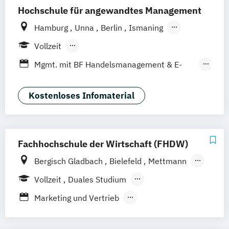
Hochschule für angewandtes Management
Kommunikationsmanagement (dual)
Marketing
Marketingökonom:in
Hamburg
Unna
Berlin
Ismaning
Online-Marketing & Marketingmanagement
Mannheim
Wien
Frankfurt
Hannover
Vollzeit
Leipzig
Düsseldorf
Köln
Nürnberg
Berufsbegleitendes Präsenzstudium
Mgmt. mit BF Handelsmanagement & E-
Online-Marketing & Marketingmanagement
Stuttgart
Duales Studium
Commerce
(dual)
Social Media Studies
Sportmanagement
Kostenloses Infomaterial
Public Relations Hochschulzertifikat
Veranstaltungsökonom (FH)
Vertriebsmanagement
Werbe- und Medienpsychologie
Fachhochschule der Wirtschaft (FHDW)
Wirtschaftspsychologie
Bergisch Gladbach
Bielefeld
Mettmann
Paderborn
Marburg
Vollzeit
Duales Studium
Berufsbegleitendes Präsenzstudium
Marketing und Vertrieb
Online Marketing und E-Commerce
Tourismus und Eventmanagement