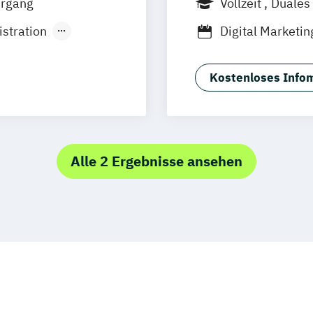
hrgang
Vollzeit
Duales
stration
Digital Marketin
General Manage
erce
Management (d
Kostenloses Infom
General Managem
und E-Commerce
ual)
General Manage
t
Medien- und Ev
Alle 2 Ergebnisse ansehen
(dual)
Marketing
ment
ent (dual)
smanagement