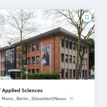
f Applied Sciences
Mainz
Berlin
Düsseldorf/Neuss
ne
Rostock
online