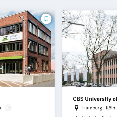
CBS University o
in
Hamburg
Köln
sen
Stuttgart
Solingen
Rhei