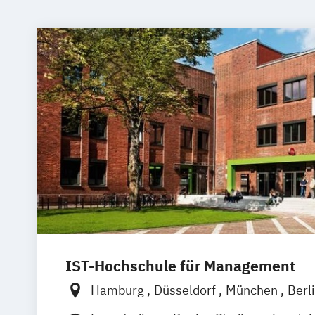
IST-Hochschule für Management
Hamburg
Düsseldorf
München
Berl
Weil am Rhein
Frankfurt am Main
Es