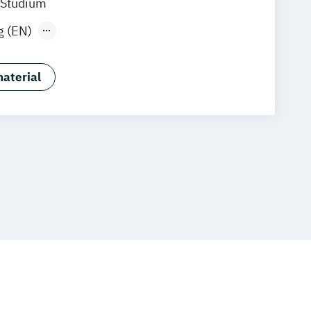
 Studium
g (EN)
ment-Spezialisierung Brand
ual)
aterial
ent-Spezialisierung Digital Marketing
 (dual)
ment-Spezialisierung Marketing-
entmanagement (dual)