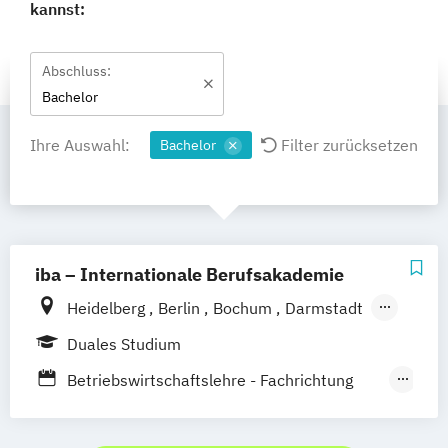
kannst:
Abschluss:
Bachelor
Ihre Auswahl:
Filter zurücksetzen
Bachelor
iba – Internationale Berufsakademie
Heidelberg
Berlin
Bochum
Darmstadt
Erfurt
Hamburg
Kassel
Köln
Leipzig
Duales Studium
München
Nürnberg
Münster
Betriebswirtschaftslehre - Fachrichtung
Online-Campus
Hotel- und Tourismusmanagement
Betriebswirtschaftslehre –