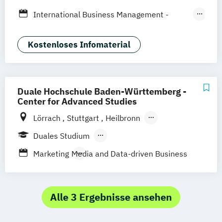
Online-Marketing & Marketingmanagement
International Business Management -
(dual)
Event- und Gastronomiemanagement
Public Relations Hochschulzertifikat
International Business Management -
Kostenloses Infomaterial
Veranstaltungsökonom (FH)
Marketing
Vertriebsmanagement
Werbe- und Medienpsychologie
Duale Hochschule Baden-Württemberg -
Wirtschaftspsychologie
Center for Advanced Studies
Lörrach
Stuttgart
Heilbronn
Bad Mergentheim
Friedrichshafen
Duales Studium
Heidenheim
Karlsruhe
Mannheim
Berufsbegleitendes Präsenzstudium
Marketing
Media and Data-driven Business
Mosbach
Ravensburg
Villingen-Schwenningen
Horb am Neckar
Alle 3 Ergebnisse ansehen