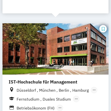
IST-Hochschule für Management
Düsseldorf
München
Berlin
Hamburg
Weil am Rhein
Frankfurt am Main
Essen
Fernstudium
Duales Studium
Stuttgart
Jena
Innsbruck
Linz
Fernlehrgang
Betriebsökonom (FH)