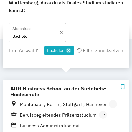
Württemberg, dass du als Duales Studium studieren
kannst:
Abschluss:
Bachelor
Ihre Auswahl:
Filter zurücksetzen
Bachelor
ADG Business School an der Steinbeis-
Hochschule
Montabaur
Berlin
Stuttgart
Hannover
München
Dortmund
100 % digital
Berufsbegleitendes Präsenzstudium
Duales Studium
Business Administration mit