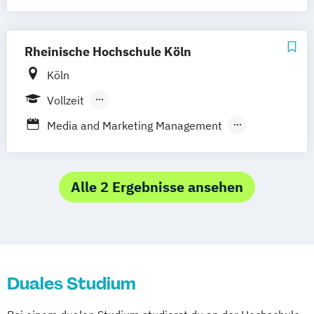
Spezialisierung Marketing & Sales
Rheinische Hochschule Köln
Köln
Vollzeit
Berufsbegleitendes Präsenzstudium
Media and Marketing Management
Duales Studium
Retail Management
Alle 2 Ergebnisse ansehen
Duales Studium