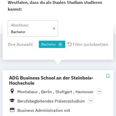
Westfalen, dass du als Duales Studium studieren
kannst:
Abschluss:
Bachelor
Ihre Auswahl:
Filter zurücksetzen
Bachelor
ADG Business School an der Steinbeis-
Hochschule
Montabaur
Berlin
Stuttgart
Hannover
München
Dortmund
100 % digital
Berufsbegleitendes Präsenzstudium
Duales Studium
Business Administration mit