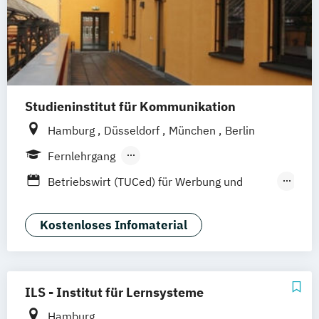
(dual)
Kommunikation & Medienmanagement
Kommunikation & Medienmanagement
(dual)
Kommunikationsmanagement
Studieninstitut für Kommunikation
Kommunikationsmanagement (dual)
Marketing
Marketingökonom:in
Hamburg
Düsseldorf
München
Berlin
Online-Marketing & Marketingmanagement
Fernlehrgang
Berufsbegleitender Präsenzlehrgang
Betriebswirt (TUCed) für Werbung und
Online-Marketing & Marketingmanagement
Kommunikation
(dual)
Digital Marketing Manager (IHK)
Kostenloses Infomaterial
Public Relations Hochschulzertifikat
Kommunikationsmanager (IHK)
Veranstaltungsökonom (FH)
Vertriebsmanagement
Werbe- und Medienpsychologie
ILS - Institut für Lernsysteme
Wirtschaftspsychologie
Hamburg