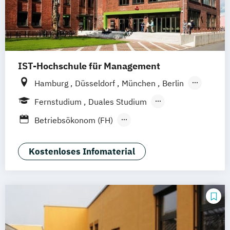
IST-Hochschule für Management
Hamburg
Düsseldorf
München
Berlin
Weil am Rhein
Frankfurt am Main
Essen
Fernstudium
Duales Studium
Stuttgart
Jena
Innsbruck
Linz
Fernlehrgang
Betriebsökonom (FH)
Business Administration
Business Administration (dual)
Kostenloses Infomaterial
Digitalisierungsmanagement
E-Commerce
Hotel- und Tourismusmarketing
Kommunikation & Eventmanagement
Kommunikation & Eventmanagement