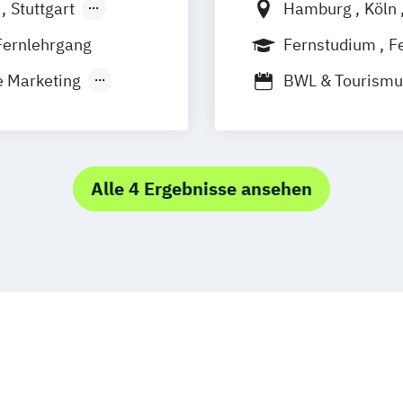
.
Stuttgart
Hamburg
Köln
Frankfurt am M
Fernlehrgang
Fernstudium
F
Stuttgart
e Marketing
BWL & Tourism
Betriebswirtsch
Spezialisierung
Marketing & Sa
Markt- und Wer
Alle 4 Ergebnisse ansehen
Social-Media- 