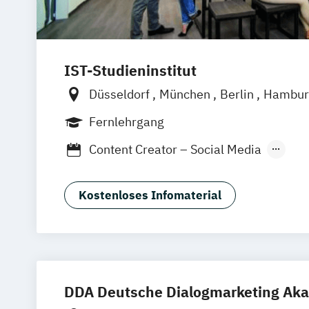
IST-Studieninstitut
Düsseldorf
München
Berlin
Hambur
Fernlehrgang
Content Creator – Social Media
Digital Marketing Manager:in
Geprüfte:r Fachwirt:in im E-Commerce 
Kostenloses Infomaterial
DDA Deutsche Dialogmarketing Ak