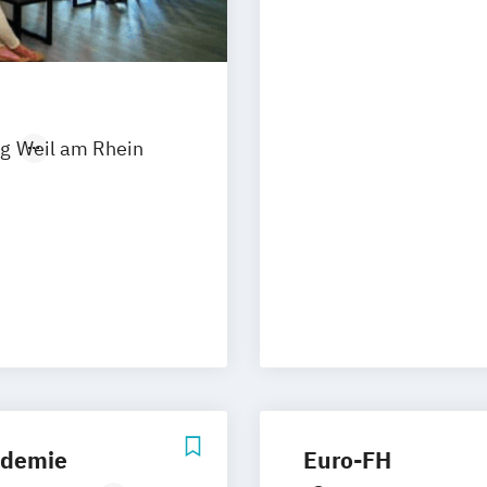
Online Marketin
Media
Social Media Ma
Creation
g
Weil am Rhein
(IHK)
ademie
Euro-FH