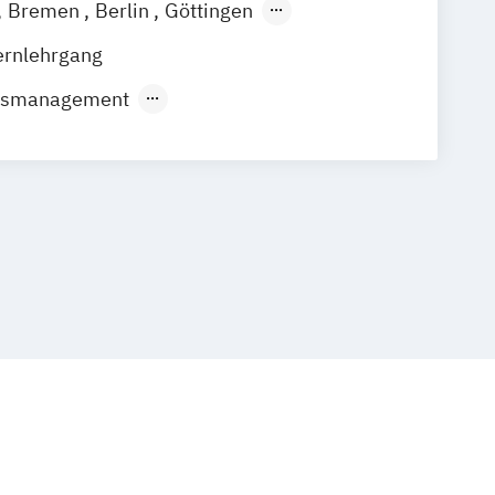
Bremen
Berlin
Göttingen
ain
Leipzig
München
Nürnberg
ernlehrgang
usmanagement
aftslehre
 Online-Marketing
Marketing
les Management
bepsychologie
Sales & Management
und E-Marketing-Manager