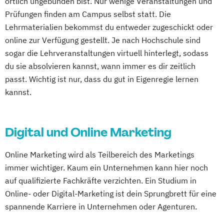
örtlich ungebunden bist. Nur wenige Veranstaltungen und
Leverkusen
Osnabrück
Solingen
Prüfungen finden am Campus selbst statt. Die
Lehrmaterialien bekommst du entweder zugeschickt oder
Heidelberg
Herne
Neuss
Darmstadt
online zur Verfügung gestellt. Je nach Hochschule sind
Paderborn
Regensburg
Ingolstadt
sogar die Lehrveranstaltungen virtuell hinterlegt, sodass
Würzburg
Fürth
Wolfsburg
Bremen
du sie absolvieren kannst, wann immer es dir zeitlich
Erlenbach
Euskirchen
Frechen
passt. Wichtig ist nur, dass du gut in Eigenregie lernen
Griesheim
Kornwestheim
Leichlingen
kannst.
Leonberg
Lilienthal
Miesbach
Unterhaching
Weilheim
Wildau
Digital und Online Marketing
Online Marketing wird als Teilbereich des Marketings
immer wichtiger. Kaum ein Unternehmen kann hier noch
auf qualifizierte Fachkräfte verzichten. Ein Studium in
Online- oder Digital-Marketing ist dein Sprungbrett für eine
spannende Karriere in Unternehmen oder Agenturen.