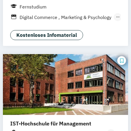
Leipzig
Frankfurt am Main
Berlin
Fernstudium
Düsseldorf
München
Dortmund
Bonn
Digital Commerce
Marketing & Psychology
Nürnberg
Marketing
Sales Management
Wirtschaftspsychologie
Kostenloses Infomaterial
IST-Hochschule für Management