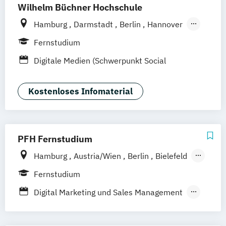
Wilhelm Büchner Hochschule
Hamburg
Darmstadt
Berlin
Hannover
Bonn
Nürnberg
München
Stuttgart
Fernstudium
Göttingen
Leipzig
Freiburg
Wien
Digitale Medien (Schwerpunkt Social
Zürich
Rostock
Dortmund
Media)
Kostenloses Infomaterial
PFH Fernstudium
Hamburg
Austria/Wien
Berlin
Bielefeld
Bremen
Dortmund
Düsseldorf/Ratingen
Fernstudium
Erfurt
Freiburg
Friedrichshafen
Digital Marketing und Sales Management
Göttingen
Hannover
Marketing und Sales
Kaiserslautern/Kusel
Kiel
Leipzig
Online Marketing und Social Media