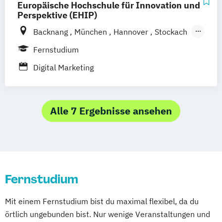
Europäische Hochschule für Innovation und
Online-Fernstudium
Regensburg
Stade
Perspektive (EHIP)
Stuttgart
Köln
Backnang
München
Hannover
Stockach
Offenbach bei Frankfurt am Main
Berlin
Köln
Leipzig
Stuttgart
Schwarzheide/Oberspreewald-Lausitz bei
Fernstudium
Emmendingen
Aachen
Augsburg
Dresden
Digital Marketing
Bielefeld
Bochum
Bonn
Dortmund
Dresden
Düsseldorf
Duisburg
Essen
Frankfurt am Main
Hamm
Karlsruhe
Alle 7 Ergebnisse ansehen
Mannheim
Mönchengladbach
Münster
Nürnberg
Wiesbaden
Wuppertal
Gelsenkirchen
Braunschweig
Chemnitz
Kiel
Magdeburg
Freiburg im Breisgau
Krefeld
Lübeck
Oberhausen
Erfurt
Fernstudium
Mainz
Rostock
Kassel
Hagen
Saarbrücken
Mülheim an der Ruhr
Mit einem Fernstudium bist du maximal flexibel, da du
Potsdam
Ludwigshafen
Oldenburg
örtlich ungebunden bist. Nur wenige Veranstaltungen und