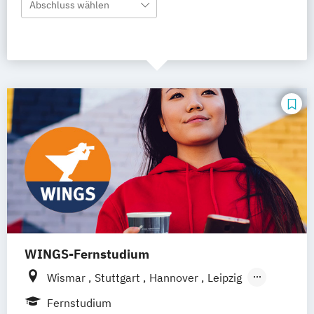
Abschluss wählen
WINGS-Fernstudium
Wismar
Stuttgart
Hannover
Leipzig
Frankfurt am Main
Berlin
Hamburg
Fernstudium