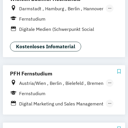
Darmstadt
Hamburg
Berlin
Hannover
Bonn
Nürnberg
München
Stuttgart
Fernstudium
Göttingen
Leipzig
Freiburg
Wien
Digitale Medien (Schwerpunkt Social
Zürich
Rostock
Dortmund
Media)
Kostenloses Infomaterial
PFH Fernstudium
Austria/Wien
Berlin
Bielefeld
Bremen
Dortmund
Düsseldorf/Ratingen
Erfurt
Fernstudium
Freiburg
Friedrichshafen
Göttingen
Digital Marketing und Sales Management
Hamburg
Hannover
Marketing und Sales
Kaiserslautern/Kusel
Kiel
Leipzig
Online Marketing und Social Media
Ludwigshafen/Diez
München
Nürnberg