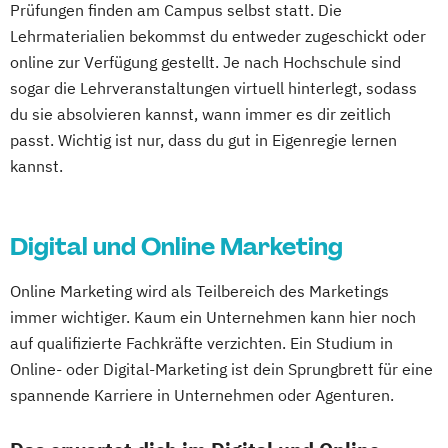
Leverkusen
Osnabrück
Solingen
Prüfungen finden am Campus selbst statt. Die
Lehrmaterialien bekommst du entweder zugeschickt oder
Heidelberg
Herne
Neuss
Darmstadt
online zur Verfügung gestellt. Je nach Hochschule sind
Paderborn
Regensburg
Ingolstadt
sogar die Lehrveranstaltungen virtuell hinterlegt, sodass
Würzburg
Fürth
Wolfsburg
Bremen
du sie absolvieren kannst, wann immer es dir zeitlich
Erlenbach
Euskirchen
Frechen
passt. Wichtig ist nur, dass du gut in Eigenregie lernen
Griesheim
Hamburg
Kornwestheim
kannst.
Leichlingen
Leonberg
Lilienthal
Miesbach
Unterhaching
Weilheim
Wildau
Digital und Online Marketing
Online Marketing wird als Teilbereich des Marketings
immer wichtiger. Kaum ein Unternehmen kann hier noch
auf qualifizierte Fachkräfte verzichten. Ein Studium in
Online- oder Digital-Marketing ist dein Sprungbrett für eine
spannende Karriere in Unternehmen oder Agenturen.