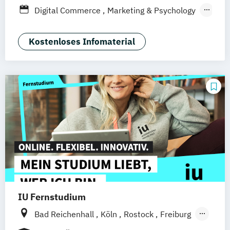
Düsseldorf
München
Dortmund
Bonn
Digital Commerce
Marketing & Psychology
Nürnberg
Marketing
Sales Management
Wirtschaftspsychologie
Kostenloses Infomaterial
IU Fernstudium
Bad Reichenhall
Köln
Rostock
Freiburg
Kiel
Frankfurt am Main
Stuttgart