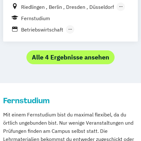
Stuttgart
Köln
Riedlingen
Berlin
Dresden
Düsseldorf
Offenbach bei Frankfurt am Main
Hamburg
Hannover
Köln
München
Fernstudium
Schwarzheide/Oberspreewald-Lausitz bei
Stuttgart
Ellwangen
Zell
Leipzig
Betriebswirtschaft
Dresden
Mannheim
Wertheim
Wien
Betriebswirtschaft und Digitalisierung
Frankfurt am Main
Hamm
Zürich
Fürth
Betriebswirtschaft und Interkulturelle
Kommunikation
Alle 4 Ergebnisse ansehen
Digital Business Management
Digital Marketing
Kommunikation und Content Creation
Kommunikation und Medienmanagement
Fernstudium
Kommunikationsdesign
Medien- und Kommunikationsmanagement
Mit einem Fernstudium bist du maximal flexibel, da du
örtlich ungebunden bist. Nur wenige Veranstaltungen und
Mediendesign
Online Marketing
Prüfungen finden am Campus selbst statt. Die
Sales Management & Strategy
UX-Design
Lehrmaterialien bekommst du entweder zugeschickt oder