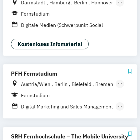
Darmstadt
Hamburg
Berlin
Hannover
Bonn
Nürnberg
München
Stuttgart
Fernstudium
Göttingen
Leipzig
Freiburg
Wien
Digitale Medien (Schwerpunkt Social
Zürich
Rostock
Dortmund
Media)
Kostenloses Infomaterial
PFH Fernstudium
Austria/Wien
Berlin
Bielefeld
Bremen
Dortmund
Düsseldorf/Ratingen
Erfurt
Fernstudium
Freiburg
Friedrichshafen
Göttingen
Digital Marketing und Sales Management
Hamburg
Hannover
Marketing und Sales
Kaiserslautern/Kusel
Kiel
Leipzig
Online Marketing und Social Media
Ludwigshafen/Diez
München
Nürnberg
SRH Fernhochschule – The Mobile University
Online-Fernstudium
Regensburg
Stade