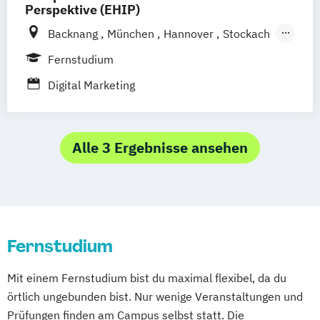
Social Media
Perspektive (EHIP)
Stuttgart
Köln
Backnang
München
Hannover
Stockach
Offenbach bei Frankfurt am Main
Berlin
Köln
Leipzig
Stuttgart
Schwarzheide/Oberspreewald-Lausitz bei
Fernstudium
Emmendingen
Aachen
Augsburg
Dresden
Digital Marketing
Bielefeld
Bochum
Bonn
Dortmund
Dresden
Düsseldorf
Duisburg
Essen
Frankfurt am Main
Hamm
Karlsruhe
Alle 3 Ergebnisse ansehen
Mannheim
Mönchengladbach
Münster
Nürnberg
Wiesbaden
Wuppertal
Gelsenkirchen
Braunschweig
Chemnitz
Kiel
Magdeburg
Freiburg im Breisgau
Krefeld
Lübeck
Oberhausen
Erfurt
Fernstudium
Mainz
Rostock
Kassel
Hagen
Saarbrücken
Mülheim an der Ruhr
Mit einem Fernstudium bist du maximal flexibel, da du
Potsdam
Ludwigshafen
Oldenburg
örtlich ungebunden bist. Nur wenige Veranstaltungen und
Leverkusen
Osnabrück
Solingen
Prüfungen finden am Campus selbst statt. Die