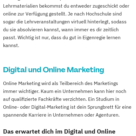
Lehrmaterialien bekommst du entweder zugeschickt oder
Heidelberg
Herne
Neuss
Darmstadt
online zur Verfügung gestellt. Je nach Hochschule sind
Paderborn
Regensburg
Ingolstadt
sogar die Lehrveranstaltungen virtuell hinterlegt, sodass
Würzburg
Fürth
Wolfsburg
Bremen
du sie absolvieren kannst, wann immer es dir zeitlich
Erlenbach
Euskirchen
Frechen
passt. Wichtig ist nur, dass du gut in Eigenregie lernen
Griesheim
Hamburg
Kornwestheim
kannst.
Leichlingen
Leonberg
Lilienthal
Miesbach
Unterhaching
Weilheim
Wildau
Digital und Online Marketing
Online Marketing wird als Teilbereich des Marketings
immer wichtiger. Kaum ein Unternehmen kann hier noch
auf qualifizierte Fachkräfte verzichten. Ein Studium in
Online- oder Digital-Marketing ist dein Sprungbrett für eine
spannende Karriere in Unternehmen oder Agenturen.
Das erwartet dich im Digital und Online