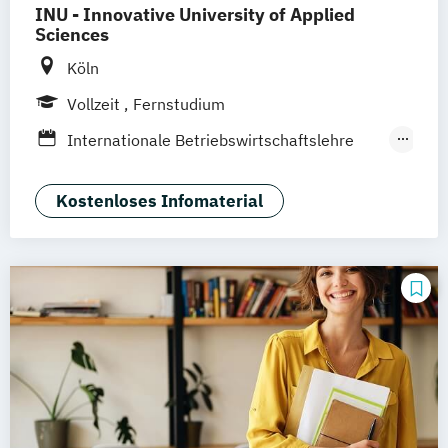
INU - Innovative University of Applied
Kommunikationsmanagement (dual)
Sciences
Marketing
Marketingökonom:in
Köln
Online-Marketing & Marketingmanagement
Vollzeit
Fernstudium
Online-Marketing & Marketingmanagement
Internationale Betriebswirtschaftslehre
(dual)
mit Schwerpunkt Marketing
Public Relations Hochschulzertifikat
Social Media Management
Kostenloses Infomaterial
Veranstaltungsökonom (FH)
Vertriebsmanagement
Werbe- und Medienpsychologie
Wirtschaftspsychologie