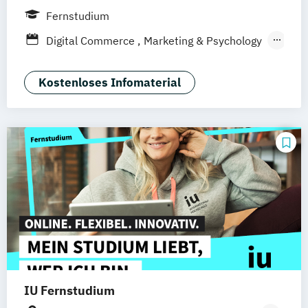
Frankfurt am Main
Berlin
Hamburg
Fernstudium
Düsseldorf
München
Dortmund
Bonn
Digital Commerce
Marketing & Psychology
Nürnberg
Marketing
Sales Management
Wirtschaftspsychologie
Kostenloses Infomaterial
IU Fernstudium