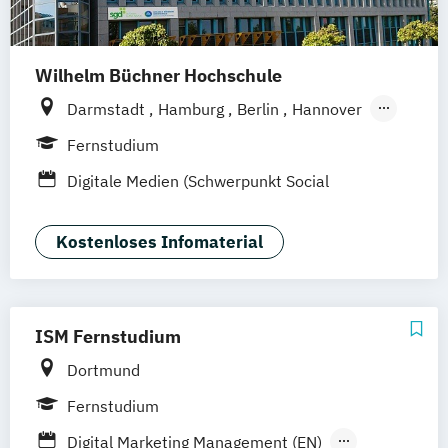
Mediendesign
Online Marketing
Sales Management & Strategy
UX-Design
Wilhelm Büchner Hochschule
Darmstadt
Hamburg
Berlin
Hannover
Bonn
Nürnberg
München
Stuttgart
Fernstudium
Göttingen
Leipzig
Freiburg
Wien
Digitale Medien (Schwerpunkt Social
Zürich
Rostock
Dortmund
Media)
Kostenloses Infomaterial
ISM Fernstudium
Dortmund
Fernstudium
Digital Marketing Management (EN)