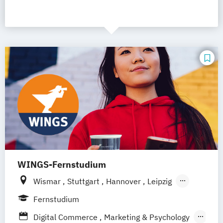
WINGS-Fernstudium
Wismar
Stuttgart
Hannover
Leipzig
Frankfurt am Main
Berlin
Hamburg
Fernstudium
Düsseldorf
München
Dortmund
Bonn
Digital Commerce
Marketing & Psychology