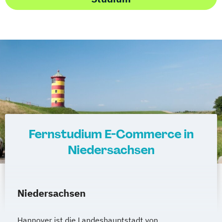
Fernstudium E-Commerce in
Niedersachsen
Niedersachsen
Hannover ist die Landeshauptstadt von