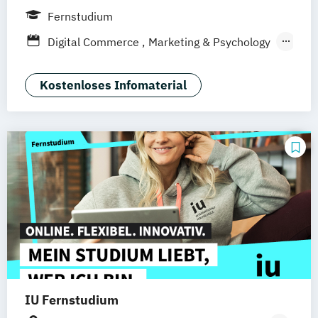
Frankfurt am Main
Berlin
Hamburg
Fernstudium
Düsseldorf
München
Dortmund
Bonn
Digital Commerce
Marketing & Psychology
Nürnberg
Marketing
Sales Management
Wirtschaftspsychologie
Kostenloses Infomaterial
IU Fernstudium