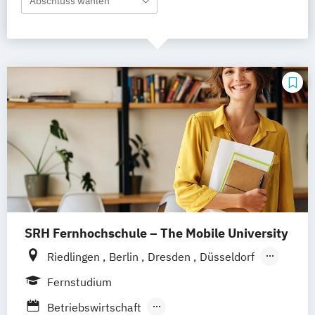
Abschluss wählen
SRH Fernhochschule – The Mobile University
Riedlingen
Berlin
Dresden
Düsseldorf
Hamburg
Hannover
Köln
München
Fernstudium
Stuttgart
Ellwangen
Zell
Leipzig
Betriebswirtschaft