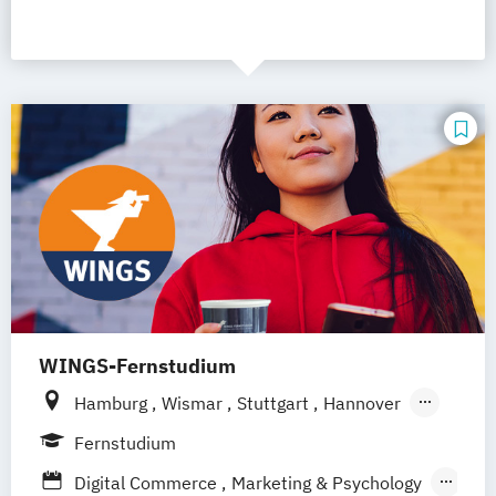
WINGS-Fernstudium
Hamburg
Wismar
Stuttgart
Hannover
Leipzig
Frankfurt am Main
Berlin
Fernstudium
Düsseldorf
München
Dortmund
Bonn
Digital Commerce
Marketing & Psychology