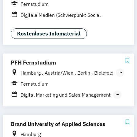
Bonn
Nürnberg
München
Stuttgart
Fernstudium
Göttingen
Leipzig
Freiburg
Wien
Digitale Medien (Schwerpunkt Social
Zürich
Rostock
Dortmund
Media)
Kostenloses Infomaterial
PFH Fernstudium
Hamburg
Austria/Wien
Berlin
Bielefeld
Bremen
Dortmund
Düsseldorf/Ratingen
Fernstudium
Erfurt
Freiburg
Friedrichshafen
Digital Marketing und Sales Management
Göttingen
Hannover
Marketing und Sales
Kaiserslautern/Kusel
Kiel
Leipzig
Online Marketing und Social Media
Ludwigshafen/Diez
München
Nürnberg
Brand University of Applied Sciences
Online-Fernstudium
Regensburg
Stade
Stuttgart
Köln
Hamburg