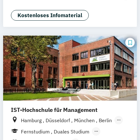
Nürnberg
Marketing
Sales Management
Wirtschaftspsychologie
Kostenloses Infomaterial
IST-Hochschule für Management
Hamburg
Düsseldorf
München
Berlin
Weil am Rhein
Frankfurt am Main
Essen
Fernstudium
Duales Studium
Stuttgart
Jena
Innsbruck
Linz